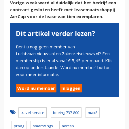
Vorige week werd al duidelijk dat het bedrijf een
contract gesloten heeft met leasemaatschappij
AerCap voor de lease van tien exemplaren.
Dit artikel verder lezen?
Bent u nog geen member van
Luchtvaartnieuws.nl en Zakenreisnieuws.nl? Een
membership is er al vanaf € 5,45 per maand. Klik
dan op onderstaande 'Word nu member' button
voor meer informatie.
Word nu member
Inloggen
travel service
boeing 737-800
max8
praag
smartwings
aercap