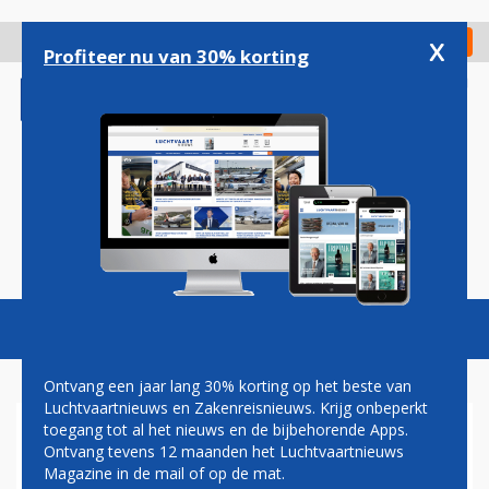
Overslaan
en
x
Digitaal Magazine
Registreer
Check in
naar
Profiteer nu van 30% korting
de
inhoud
gaan
Magazine
Podcasts
Vacatures
Toggl
naviga
Ontvang een jaar lang 30% korting op het beste van
Luchtvaartnieuws en Zakenreisnieuws. Krijg onbeperkt
toegang tot al het nieuws en de bijbehorende Apps.
TRAVEL SERVICE STAPT OVER
Ontvang tevens 12 maanden het Luchtvaartnieuws
OP BOEING 737 MAX 8
Magazine in de mail of op de mat.