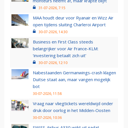
monteurs neemt af, maar krapte blijft
31-07-2026, 7:15
MAA houdt deur voor Ryanair en Wizz Air
open tijdens sluiting Charleroi Airport
30-07-2026, 14:30
Business en First Class steeds
belangrijker voor Air France-KLM:
‘investering betaalt zich uit’
30-07-2026, 12:10
Nabestaanden Germanwings-crash klagen
Duitse staat aan, maar vangen mogelijk
bot
30-07-2026, 11:58
Vraag naar vliegtickets wereldwijd onder
druk door oorlog in het Midden-Oosten
30-07-2026, 10:36
SWISS-Airbus A330 wijkt uit nadat