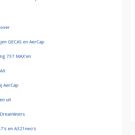
 over
ijen GECAS en AerCap
ing 737 MAX'en
MAX
ij AerCap
en uit
 Dreamliners
87's en A321neo's