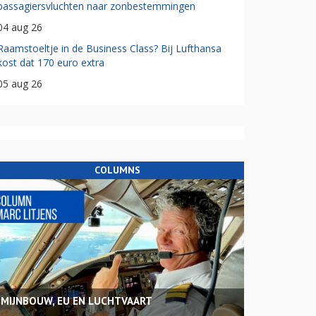
passagiersvluchten naar zonbestemmingen
04 aug 26
Raamstoeltje in de Business Class? Bij Lufthansa
kost dat 170 euro extra
05 aug 26
COLUMNS
MIJNBOUW, EU EN LUCHTVAART