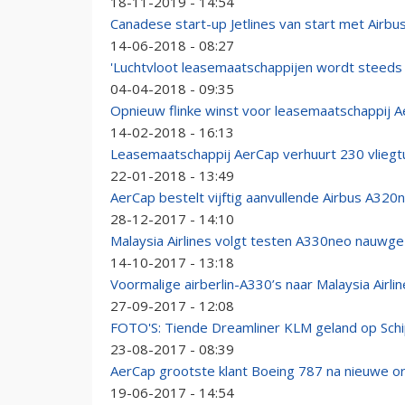
18-11-2019 - 14:54
Canadese start-up Jetlines van start met Airbu
14-06-2018 - 08:27
'Luchtvloot leasemaatschappijen wordt steeds 
04-04-2018 - 09:35
Opnieuw flinke winst voor leasemaatschappij 
14-02-2018 - 16:13
Leasemaatschappij AerCap verhuurt 230 vliegt
22-01-2018 - 13:49
AerCap bestelt vijftig aanvullende Airbus A320
28-12-2017 - 14:10
Malaysia Airlines volgt testen A330neo nauwg
14-10-2017 - 13:18
Voormalige airberlin-A330’s naar Malaysia Airli
27-09-2017 - 12:08
FOTO'S: Tiende Dreamliner KLM geland op Schi
23-08-2017 - 08:39
AerCap grootste klant Boeing 787 na nieuwe o
19-06-2017 - 14:54