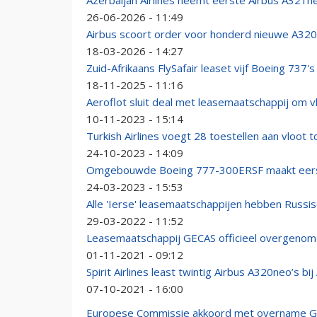
Azerbaijan Airlines neemt eerste Airbus A321n
26-06-2026 - 11:49
Airbus scoort order voor honderd nieuwe A320
18-03-2026 - 14:27
Zuid-Afrikaans FlySafair leaset vijf Boeing 737's
18-11-2025 - 11:16
Aeroflot sluit deal met leasemaatschappij om v
10-11-2023 - 15:14
Turkish Airlines voegt 28 toestellen aan vloot
24-10-2023 - 14:09
Omgebouwde Boeing 777-300ERSF maakt eers
24-03-2023 - 15:53
Alle 'Ierse' leasemaatschappijen hebben Russi
29-03-2022 - 11:52
Leasemaatschappij GECAS officieel overgeno
01-11-2021 - 09:12
Spirit Airlines least twintig Airbus A320neo’s bi
07-10-2021 - 16:00
Europese Commissie akkoord met overname G