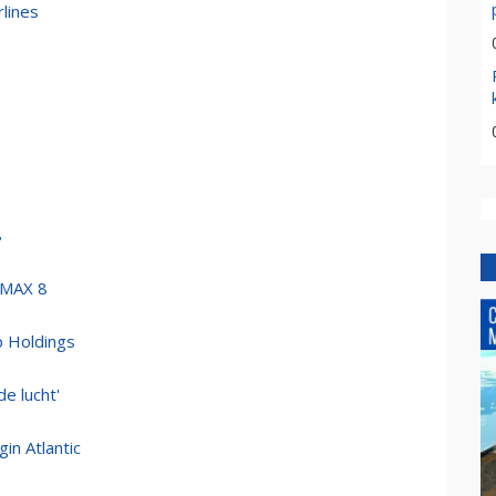
lines
8
 MAX 8
p Holdings
de lucht'
in Atlantic