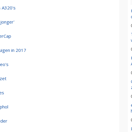
s A320's
jonger'
AerCap
uigen in 2017
neo's
ezet
nes
phol
rder