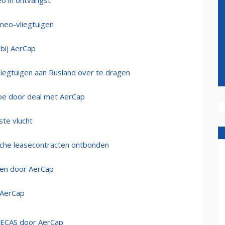
eo in ontvangst
neo-vliegtuigen
 bij AerCap
liegtuigen aan Rusland over te dragen
 toe door deal met AerCap
te vlucht
sche leasecontracten ontbonden
men door AerCap
j AerCap
ECAS door AerCap