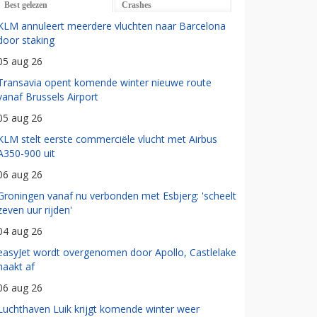
Best gelezen
Crashes
KLM annuleert meerdere vluchten naar Barcelona
door staking
05 aug 26
Transavia opent komende winter nieuwe route
vanaf Brussels Airport
05 aug 26
KLM stelt eerste commerciële vlucht met Airbus
A350-900 uit
06 aug 26
Groningen vanaf nu verbonden met Esbjerg: 'scheelt
zeven uur rijden'
04 aug 26
easyJet wordt overgenomen door Apollo, Castlelake
haakt af
06 aug 26
Luchthaven Luik krijgt komende winter weer