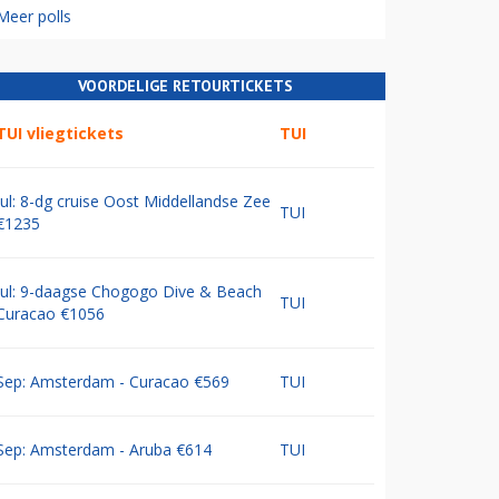
Meer polls
VOORDELIGE RETOURTICKETS
TUI vliegtickets
TUI
Jul: 8-dg cruise Oost Middellandse Zee
TUI
€1235
Jul: 9-daagse Chogogo Dive & Beach
TUI
Curacao €1056
Sep: Amsterdam - Curacao €569
TUI
Sep: Amsterdam - Aruba €614
TUI