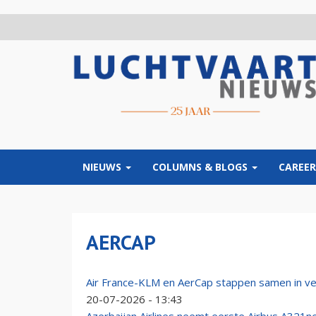
Overslaan
en
naar
de
inhoud
gaan
NIEUWS
COLUMNS & BLOGS
CAREER
AERCAP
Air France-KLM en AerCap stappen samen in ve
20-07-2026 - 13:43