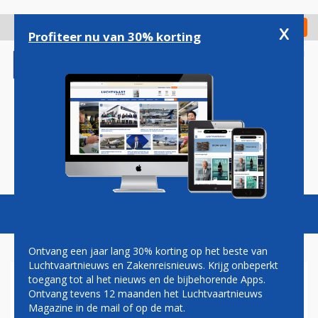
Overslaan
en
x
Digitaal Magazine
Registreer
Check in
naar
Profiteer nu van 30% korting
de
inhoud
gaan
Magazine
Podcasts
Vacatures
Toggl
naviga
Ontvang een jaar lang 30% korting op het beste van
Luchtvaartnieuws en Zakenreisnieuws. Krijg onbeperkt
toegang tot al het nieuws en de bijbehorende Apps.
KLM BLIJFT INVESTEREN IN
Ontvang tevens 12 maanden het Luchtvaartnieuws
AIRBUS-VLOOT
Magazine in de mail of op de mat.