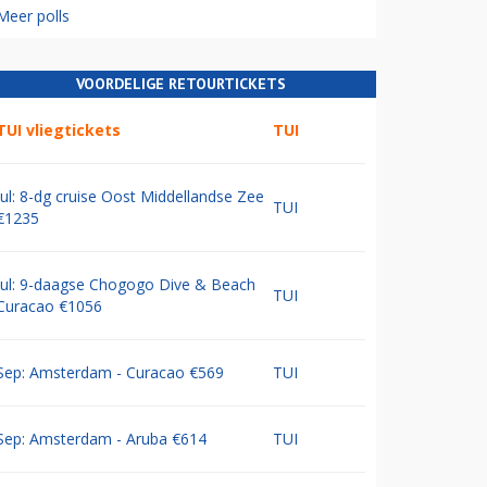
Meer polls
VOORDELIGE RETOURTICKETS
TUI vliegtickets
TUI
Jul: 8-dg cruise Oost Middellandse Zee
TUI
€1235
Jul: 9-daagse Chogogo Dive & Beach
TUI
Curacao €1056
Sep: Amsterdam - Curacao €569
TUI
Sep: Amsterdam - Aruba €614
TUI