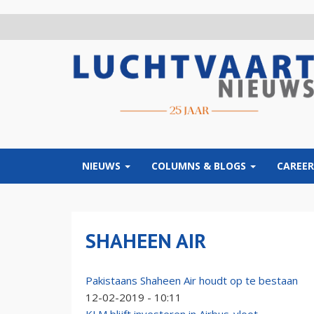
Overslaan
en
naar
de
inhoud
gaan
NIEUWS
COLUMNS & BLOGS
CAREER
SHAHEEN AIR
Pakistaans Shaheen Air houdt op te bestaan
12-02-2019 - 10:11