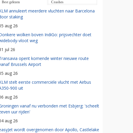
Best gelezen
Crashes
KLM annuleert meerdere vluchten naar Barcelona
door staking
05 aug 26
Donkere wolken boven IndiGo: prijsvechter doet
widebody-vloot weg
31 jul 26
Transavia opent komende winter nieuwe route
vanaf Brussels Airport
05 aug 26
KLM stelt eerste commerciële vlucht met Airbus
A350-900 uit
06 aug 26
Groningen vanaf nu verbonden met Esbjerg: 'scheelt
zeven uur rijden'
04 aug 26
easyJet wordt overgenomen door Apollo, Castlelake