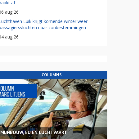
haakt af
06 aug 26
Luchthaven Luik krijgt komende winter weer
passagiersvluchten naar zonbestemmingen
04 aug 26
COLUMNS
MIJNBOUW, EU EN LUCHTVAART