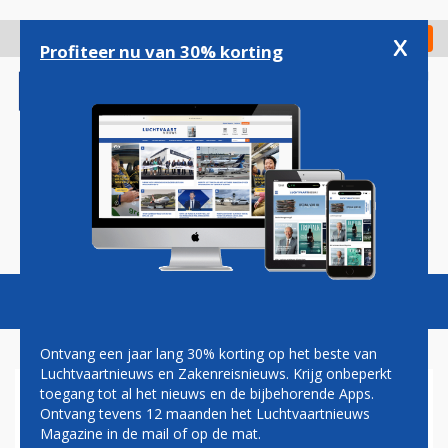
Overslaan
en
x
Digitaal Magazine
Registreer
Check in
naar
Profiteer nu van 30% korting
de
inhoud
gaan
Magazine
Podcasts
Vacatures
Toggl
naviga
Ontvang een jaar lang 30% korting op het beste van
Luchtvaartnieuws en Zakenreisnieuws. Krijg onbeperkt
toegang tot al het nieuws en de bijbehorende Apps.
ILFC
Ontvang tevens 12 maanden het Luchtvaartnieuws
Magazine in de mail of op de mat.