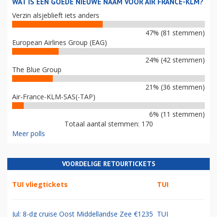
WAT IS EEN GOEDE NIEUWE NAAM VOOR AIR FRANCE-KLM?
Verzin alsjeblieft iets anders
47% (81 stemmen)
European Airlines Group (EAG)
24% (42 stemmen)
The Blue Group
21% (36 stemmen)
Air-France-KLM-SAS(-TAP)
6% (11 stemmen)
Totaal aantal stemmen: 170
Meer polls
VOORDELIGE RETOURTICKETS
TUI vliegtickets
TUI
Jul: 8-dg cruise Oost Middellandse Zee €1235
TUI