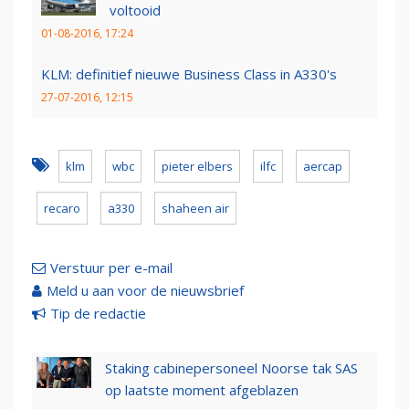
voltooid
01-08-2016, 17:24
KLM: definitief nieuwe Business Class in A330's
27-07-2016, 12:15
klm
wbc
pieter elbers
ilfc
aercap
recaro
a330
shaheen air
Verstuur per e-mail
Meld u aan voor de nieuwsbrief
Tip de redactie
Staking cabinepersoneel Noorse tak SAS
op laatste moment afgeblazen