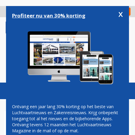
Overslaan
en
x
Digitaal Magazine
Registreer
Check in
naar
Profiteer nu van 30% korting
de
inhoud
gaan
Magazine
Podcasts
Vacatures
Toggl
naviga
Ontvang een jaar lang 30% korting op het beste van
Luchtvaartnieuws en Zakenreisnieuws. Krijg onbeperkt
toegang tot al het nieuws en de bijbehorende Apps.
KLM BLIJFT INVESTEREN IN
Ontvang tevens 12 maanden het Luchtvaartnieuws
AIRBUS-VLOOT
Magazine in de mail of op de mat.