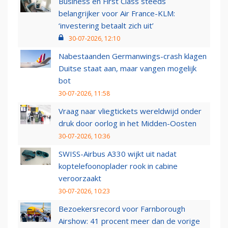
Business en First Class steeds
belangrijker voor Air France-KLM:
‘investering betaalt zich uit’
30-07-2026, 12:10
Nabestaanden Germanwings-crash klagen
Duitse staat aan, maar vangen mogelijk
bot
30-07-2026, 11:58
Vraag naar vliegtickets wereldwijd onder
druk door oorlog in het Midden-Oosten
30-07-2026, 10:36
SWISS-Airbus A330 wijkt uit nadat
koptelefoonoplader rook in cabine
veroorzaakt
30-07-2026, 10:23
Bezoekersrecord voor Farnborough
Airshow: 41 procent meer dan de vorige