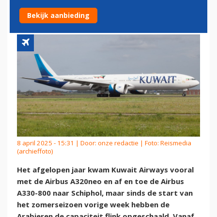
300ER’S NAAR SCHIPHOL
Bekijk aanbieding
8 april 2025 - 15:31 | Door:
onze redactie
| Foto: Reismedia
(archieffoto)
Het afgelopen jaar kwam Kuwait Airways vooral
met de Airbus A320neo en af en toe de Airbus
A330-800 naar Schiphol, maar sinds de start van
het zomerseizoen vorige week hebben de
Arabieren de capaciteit flink opgeschaald. Vanaf