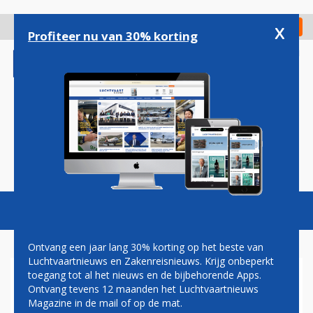
Overslaan
en
x
Digitaal Magazine
Registreer
Check in
naar
Profiteer nu van 30% korting
de
inhoud
gaan
Magazine
Podcasts
Vacatures
Toggl
naviga
Ontvang een jaar lang 30% korting op het beste van
Luchtvaartnieuws en Zakenreisnieuws. Krijg onbeperkt
toegang tot al het nieuws en de bijbehorende Apps.
KUWAIT AIRWAYS TIJDELIJK
Ontvang tevens 12 maanden het Luchtvaartnieuws
WEER MET BOEING 777-
Magazine in de mail of op de mat.