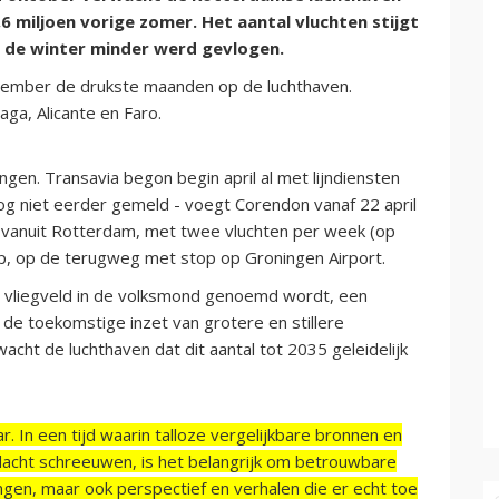
,6 miljoen vorige zomer. Het aantal vluchten stijgt
n de winter minder werd gevlogen.
eptember de drukste maanden op de luchthaven.
ga, Alicante en Faro.
gen. Transavia begon begin april al met lijndiensten
og niet eerder gemeld - voegt Corendon vanaf 22 april
k vanuit Rotterdam, met twee vluchten per week (op
, op de terugweg met stop op Groningen Airport.
t vliegveld in de volksmond genoemd wordt, een
 de toekomstige inzet van grotere en stillere
cht de luchthaven dat dit aantal tot 2035 geleidelijk
r. In een tijd waarin talloze vergelijkbare bronnen en
acht schreeuwen, is het belangrijk om betrouwbare
ngen, maar ook perspectief en verhalen die er echt toe