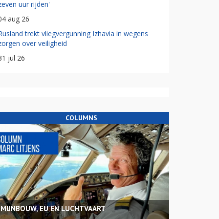
zeven uur rijden'
04 aug 26
Rusland trekt vliegvergunning Izhavia in wegens
zorgen over veiligheid
31 jul 26
COLUMNS
MIJNBOUW, EU EN LUCHTVAART