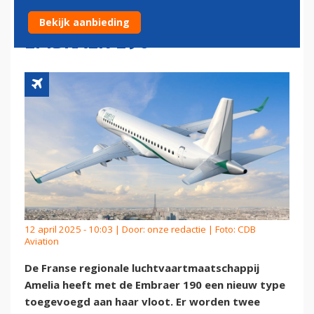
AMELIA OP PAD MET
Bekijk aanbieding
EMBRAER 190
12 april 2025 - 10:03 | Door:
onze redactie
| Foto: CDB
Aviation
De Franse regionale luchtvaartmaatschappij
Amelia heeft met de Embraer 190 een nieuw type
toegevoegd aan haar vloot. Er worden twee