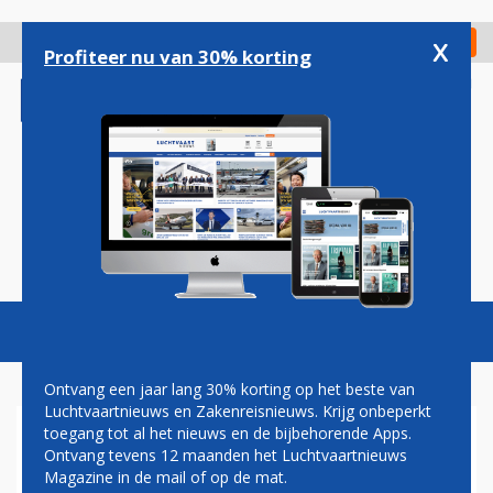
Overslaan
en
x
Digitaal Magazine
Registreer
Check in
naar
Profiteer nu van 30% korting
de
inhoud
gaan
Magazine
Podcasts
Vacatures
Toggl
naviga
Ontvang een jaar lang 30% korting op het beste van
Luchtvaartnieuws en Zakenreisnieuws. Krijg onbeperkt
toegang tot al het nieuws en de bijbehorende Apps.
FRANSE
Ontvang tevens 12 maanden het Luchtvaartnieuws
LUCHTVAARTMAATSCHAPPIJ
Magazine in de mail of op de mat.