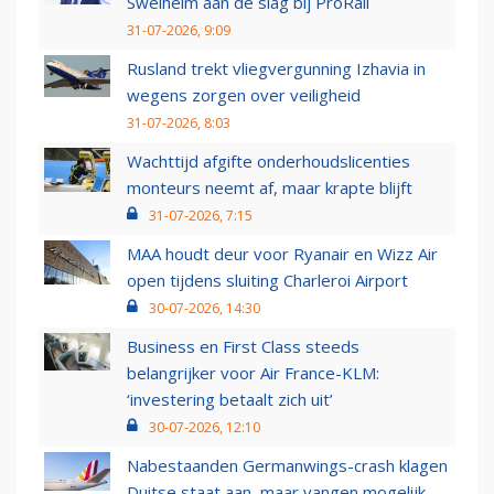
Swelheim aan de slag bij ProRail
31-07-2026, 9:09
Rusland trekt vliegvergunning Izhavia in
wegens zorgen over veiligheid
31-07-2026, 8:03
Wachttijd afgifte onderhoudslicenties
monteurs neemt af, maar krapte blijft
31-07-2026, 7:15
MAA houdt deur voor Ryanair en Wizz Air
open tijdens sluiting Charleroi Airport
30-07-2026, 14:30
Business en First Class steeds
belangrijker voor Air France-KLM:
‘investering betaalt zich uit’
30-07-2026, 12:10
Nabestaanden Germanwings-crash klagen
Duitse staat aan, maar vangen mogelijk