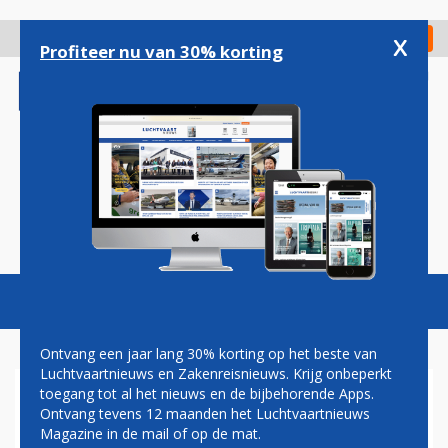
Overslaan
en
x
Digitaal Magazine
Registreer
Check in
naar
Profiteer nu van 30% korting
de
inhoud
gaan
Magazine
Podcasts
Vacatures
Toggl
naviga
Ontvang een jaar lang 30% korting op het beste van
Luchtvaartnieuws en Zakenreisnieuws. Krijg onbeperkt
toegang tot al het nieuws en de bijbehorende Apps.
'DUITSE DIVISIE' KLM
Ontvang tevens 12 maanden het Luchtvaartnieuws
CITYHOPPER ONTHULT
Magazine in de mail of op de mat.