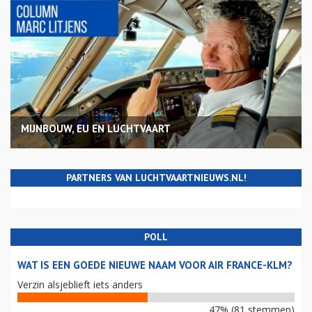
MIJNBOUW, EU EN LUCHTVAART
PARTNERS VAN LUCHTVAARTNIEUWS.NL!
POLL
WAT IS EEN GOEDE NIEUWE NAAM VOOR AIR FRANCE-KLM?
Verzin alsjeblieft iets anders
47% (81 stemmen)