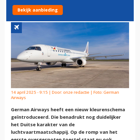
NIEUWE HUISSTIJL
Bekijk aanbieding
14 april 2025 - 9:15 | Door:
onze redactie
| Foto: German
Airways
German Airways heeft een nieuw kleurenschema
geïntroduceerd. Die benadrukt nog duidelijker
het Duitse karakter van de
luchtvaartmaatschappij. Op de romp van het
eerste overgespoten toestel staat nu ook