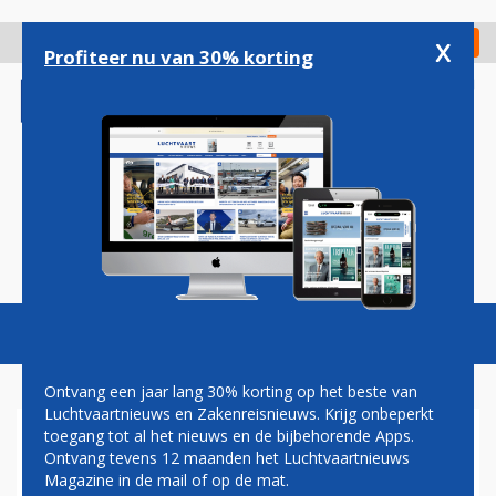
Overslaan
en
x
Digitaal Magazine
Registreer
Check in
naar
Profiteer nu van 30% korting
de
inhoud
gaan
Magazine
Podcasts
Vacatures
Toggl
naviga
Ontvang een jaar lang 30% korting op het beste van
Luchtvaartnieuws en Zakenreisnieuws. Krijg onbeperkt
toegang tot al het nieuws en de bijbehorende Apps.
DELTA AIR LINES BLIJFT
Ontvang tevens 12 maanden het Luchtvaartnieuws
WAARDEVOLSTE
Magazine in de mail of op de mat.