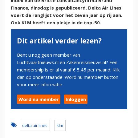
index van de Britse consultancyfirma Brand
Finance, dinsdag is gepubliceerd. Delta Air Lines
voert de ranglijst voor het zeven jaar op rij aan.
Ook KLM heeft een plekje in de top-50.
Dit artikel verder lezen?
Bent u nog geen member van
Luchtvaartnieuws.nl en Zakenreisnieuws.nl? Een
membership is er al vanaf € 5,45 per maand. Klik
dan op onderstaande 'Word nu member' button
voor meer informatie.
Word nu member
Inloggen
delta air lines
klm