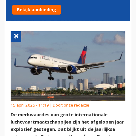
LUCHTVAARTMERK, KLM
Bekijk aanbieding
DAALT OP DE RANGLIJST
15 april 2025 - 11:19 | Door:
onze redactie
De merkwaardes van grote internationale
luchtvaartmaatschappijen zijn het afgelopen jaar
explosief gestegen. Dat blijkt uit de jaarlijkse