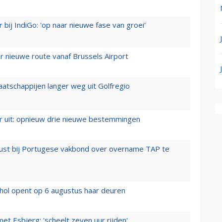
 bij IndiGo: 'op naar nieuwe fase van groei'
 nieuwe route vanaf Brussels Airport
aatschappijen langer weg uit Golfregio
er uit: opnieuw drie nieuwe bestemmingen
rust bij Portugese vakbond over overname TAP te
hol opent op 6 augustus haar deuren
t Esbjerg: 'scheelt zeven uur rijden'