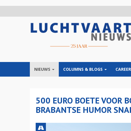
Overslaan
en
naar
de
inhoud
gaan
NIEUWS
COLUMNS & BLOGS
CAREER
500 EURO BOETE VOOR B
BRABANTSE HUMOR SNAP