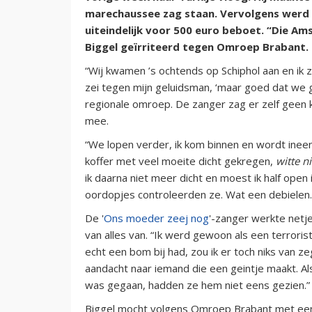
marechaussee zag staan. Vervolgens werd h
uiteindelijk voor 500 euro beboet. “Die A
Biggel geïrriteerd tegen Omroep Brabant.
“Wij kwamen ’s ochtends op Schiphol aan en ik
zei tegen mijn geluidsman, ‘maar goed dat we 
regionale omroep. De zanger zag er zelf geen 
mee.
“We lopen verder, ik kom binnen en wordt ineen
koffer met veel moeite dicht gekregen,
witte n
ik daarna niet meer dicht en moest ik half open 
oordopjes controleerden ze. Wat een debiele
De '
Ons moeder zeej nog
'-zanger werkte netj
van alles van. “Ik werd gewoon als een terrorist
echt een bom bij had, zou ik er toch niks van z
aandacht naar iemand die een geintje maakt. Al
was gegaan, hadden ze hem niet eens gezien.”
Biggel mocht volgens Omroep Brabant met een bo