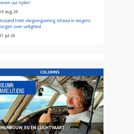
zeven uur rijden'
04 aug 26
Rusland trekt vliegvergunning Izhavia in wegens
zorgen over veiligheid
31 jul 26
COLUMNS
MIJNBOUW, EU EN LUCHTVAART