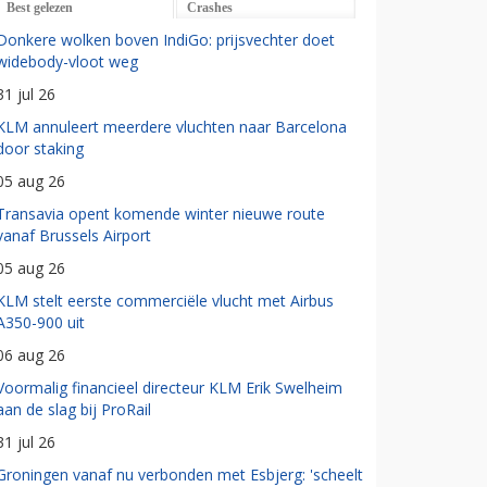
Best gelezen
Crashes
Donkere wolken boven IndiGo: prijsvechter doet
widebody-vloot weg
31 jul 26
KLM annuleert meerdere vluchten naar Barcelona
door staking
05 aug 26
Transavia opent komende winter nieuwe route
vanaf Brussels Airport
05 aug 26
KLM stelt eerste commerciële vlucht met Airbus
A350-900 uit
06 aug 26
Voormalig financieel directeur KLM Erik Swelheim
aan de slag bij ProRail
31 jul 26
Groningen vanaf nu verbonden met Esbjerg: 'scheelt