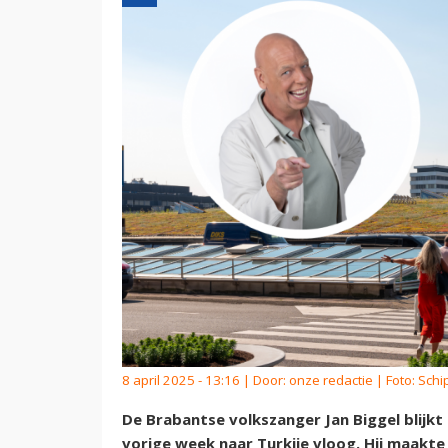
8 april 2025 - 13:16 | Door:
onze redactie
| Foto: Schi
De Brabantse volkszanger Jan Biggel blijkt 
vorige week naar Turkije vloog. Hij maakte