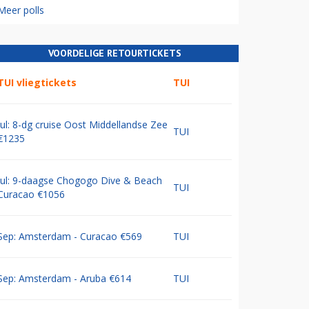
Meer polls
VOORDELIGE RETOURTICKETS
TUI vliegtickets
TUI
Jul: 8-dg cruise Oost Middellandse Zee
TUI
€1235
Jul: 9-daagse Chogogo Dive & Beach
TUI
Curacao €1056
Sep: Amsterdam - Curacao €569
TUI
Sep: Amsterdam - Aruba €614
TUI