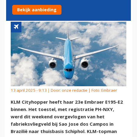
E2 OP IN BRAZILIË
Bekijk aanbieding
13 april 2025 - 9:13 | Door:
onze redactie
| Foto: Embraer
KLM Cityhopper heeft haar 23e Embraer E195-E2
binnen. Het toestel, met registratie PH-NXY,
werd dit weekend overgevlogen van het
fabrieksvliegveld bij Sao Jose dos Campos in
Brazilië naar thuisbasis Schiphol. KLM-topman