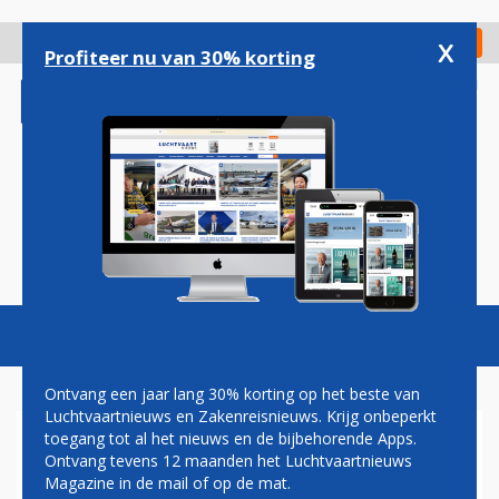
Overslaan
en
x
Digitaal Magazine
Registreer
Check in
naar
Profiteer nu van 30% korting
de
inhoud
gaan
Magazine
Podcasts
Vacatures
Toggl
naviga
Ontvang een jaar lang 30% korting op het beste van
Luchtvaartnieuws en Zakenreisnieuws. Krijg onbeperkt
toegang tot al het nieuws en de bijbehorende Apps.
KLM-TOPMAN HAALT
Ontvang tevens 12 maanden het Luchtvaartnieuws
NIEUWSTE EMBRAER E195-
Magazine in de mail of op de mat.