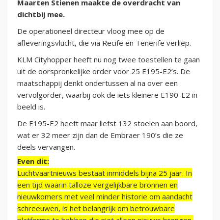
Maarten Stienen maakte de overdracht van
dichtbij mee.
De operationeel directeur vloog mee op de
afleveringsvlucht, die via Recife en Tenerife verliep.
KLM Cityhopper heeft nu nog twee toestellen te gaan
uit de oorspronkelijke order voor 25 E195-E2’s. De
maatschappij denkt ondertussen al na over een
vervolgorder, waarbij ook de iets kleinere E190-E2 in
beeld is.
De E195-E2 heeft maar liefst 132 stoelen aan boord,
wat er 32 meer zijn dan de Embraer 190’s die ze
deels vervangen.
Even dit:
Luchtvaartnieuws bestaat inmiddels bijna 25 jaar. In
een tijd waarin talloze vergelijkbare bronnen en
nieuwkomers met veel minder historie om aandacht
schreeuwen, is het belangrijk om betrouwbare