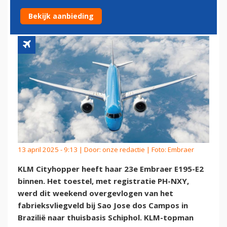
E2 OP IN BRAZILIË
Bekijk aanbieding
13 april 2025 - 9:13 | Door:
onze redactie
| Foto: Embraer
KLM Cityhopper heeft haar 23e Embraer E195-E2
binnen. Het toestel, met registratie PH-NXY,
werd dit weekend overgevlogen van het
fabrieksvliegveld bij Sao Jose dos Campos in
Brazilië naar thuisbasis Schiphol. KLM-topman