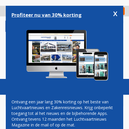
Overslaan
en
x
Digitaal Magazine
Registreer
Check in
naar
Profiteer nu van 30% korting
de
inhoud
gaan
Magazine
Podcasts
Vacatures
Toggl
naviga
Ontvang een jaar lang 30% korting op het beste van
Luchtvaartnieuws en Zakenreisnieuws. Krijg onbeperkt
toegang tot al het nieuws en de bijbehorende Apps.
KLM-TOPMAN HAALT
Ontvang tevens 12 maanden het Luchtvaartnieuws
NIEUWSTE EMBRAER E195-
Magazine in de mail of op de mat.