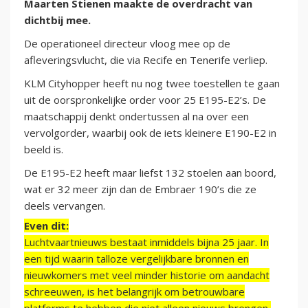
Maarten Stienen maakte de overdracht van
dichtbij mee.
De operationeel directeur vloog mee op de
afleveringsvlucht, die via Recife en Tenerife verliep.
KLM Cityhopper heeft nu nog twee toestellen te gaan
uit de oorspronkelijke order voor 25 E195-E2’s. De
maatschappij denkt ondertussen al na over een
vervolgorder, waarbij ook de iets kleinere E190-E2 in
beeld is.
De E195-E2 heeft maar liefst 132 stoelen aan boord,
wat er 32 meer zijn dan de Embraer 190’s die ze
deels vervangen.
Even dit:
Luchtvaartnieuws bestaat inmiddels bijna 25 jaar. In
een tijd waarin talloze vergelijkbare bronnen en
nieuwkomers met veel minder historie om aandacht
schreeuwen, is het belangrijk om betrouwbare