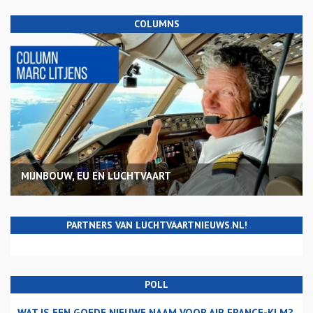
COLUMNS
MIJNBOUW, EU EN LUCHTVAART
PARTNERS VAN LUCHTVAARTNIEUWS.NL!
POLL
WAT IS EEN GOEDE NIEUWE NAAM VOOR AIR FRANCE-KLM?