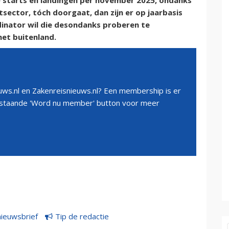
00 starts en landingen per november 2025, ondanks
ector, tóch doorgaat, dan zijn er op jaarbasis
rdinator wil die desondanks proberen te
het buitenland.
ws.nl en Zakenreisnieuws.nl? Een membership is er
erstaande 'Word nu member' button voor meer
nieuwsbrief
Tip de redactie