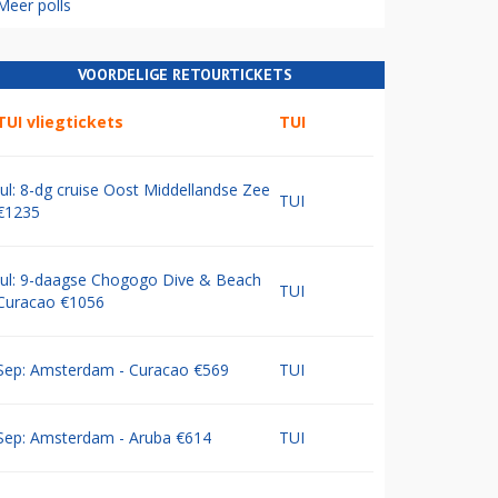
Meer polls
VOORDELIGE RETOURTICKETS
TUI vliegtickets
TUI
Jul: 8-dg cruise Oost Middellandse Zee
TUI
€1235
Jul: 9-daagse Chogogo Dive & Beach
TUI
Curacao €1056
Sep: Amsterdam - Curacao €569
TUI
Sep: Amsterdam - Aruba €614
TUI