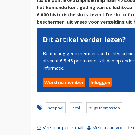
Als de politieke Schipholkrimp naar 478.0
het komende kort geding van de luchtvaarts
6.000 historische slots teveel. De slotcoö
beschermen, uit vrees voor vergelding uit 
Dit artikel verder lezen?
Bent u nog geen member van Luchtvaartnieu
al vanaf € 5,45 per maand. Klik dan op ond
informatie.
Word nu member
Inloggen
schiphol
acnl
hugo thomassen
Verstuur per e-mail
Meld u aan voor de 