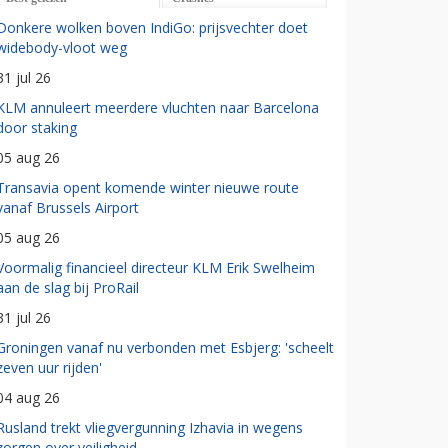
Donkere wolken boven IndiGo: prijsvechter doet
widebody-vloot weg
31 jul 26
KLM annuleert meerdere vluchten naar Barcelona
door staking
05 aug 26
Transavia opent komende winter nieuwe route
vanaf Brussels Airport
05 aug 26
Voormalig financieel directeur KLM Erik Swelheim
aan de slag bij ProRail
31 jul 26
Groningen vanaf nu verbonden met Esbjerg: 'scheelt
zeven uur rijden'
04 aug 26
Rusland trekt vliegvergunning Izhavia in wegens
zorgen over veiligheid