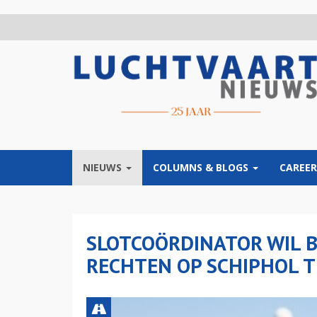
Overslaan
en
naar
de
inhoud
gaan
NIEUWS
COLUMNS & BLOGS
CAREER
SLOTCOÖRDINATOR WIL B
RECHTEN OP SCHIPHOL T