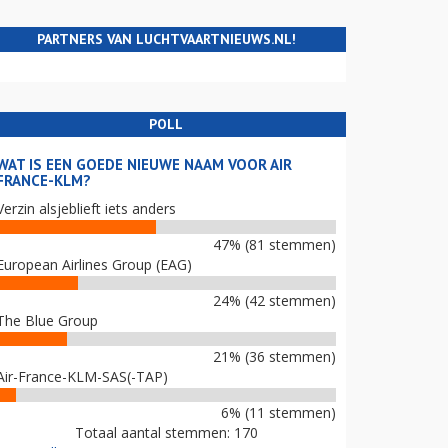
PARTNERS VAN LUCHTVAARTNIEUWS.NL!
POLL
WAT IS EEN GOEDE NIEUWE NAAM VOOR AIR
FRANCE-KLM?
Verzin alsjeblieft iets anders
47% (81 stemmen)
European Airlines Group (EAG)
24% (42 stemmen)
The Blue Group
21% (36 stemmen)
Air-France-KLM-SAS(-TAP)
6% (11 stemmen)
Totaal aantal stemmen: 170