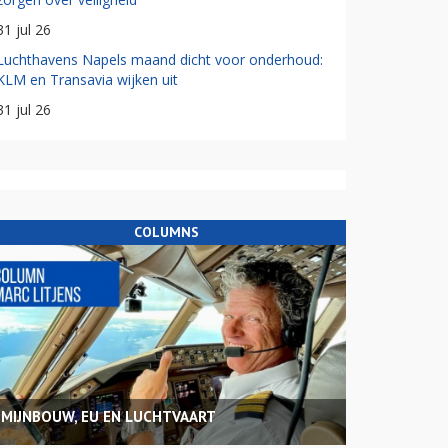
31 jul 26
Luchthavens Napels maand dicht voor onderhoud:
KLM en Transavia wijken uit
31 jul 26
COLUMNS
MIJNBOUW, EU EN LUCHTVAART