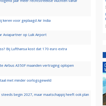
 volgend jaar meer rechtstreekse vluchten vanaf
j keren voor geplaagd Air India
r Aviapartner op Luik Airport
ss? Bij Lufthansa kost dat 170 euro extra
rste Airbus A350F maanden vertraging oplopen
wartaal met minder oorlogsgeweld
 steeds begin 2027, maar maatschappij heeft ook plan