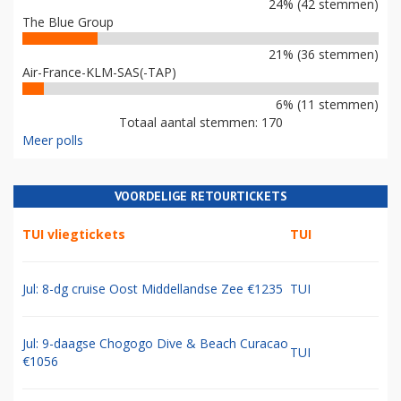
24% (42 stemmen)
The Blue Group
21% (36 stemmen)
Air-France-KLM-SAS(-TAP)
6% (11 stemmen)
Totaal aantal stemmen: 170
Meer polls
VOORDELIGE RETOURTICKETS
TUI vliegtickets
TUI
Jul: 8-dg cruise Oost Middellandse Zee €1235
TUI
Jul: 9-daagse Chogogo Dive & Beach Curacao
TUI
€1056