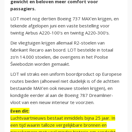
gewicht en beloven meer comfort voor
passagiers.
LOT moet nog dertien Boeing 737 MAX’en krijgen, en
tekende afgelopen juni een vaste bestelling voor
twintig Airbus A220-100’s en twintig A220-300’s.
Die vliegtuigen krijgen allemaal R2-stoelen van
fabrikant Recaro aan boord. LOT bestelde in totaal
zo’n 14.000 stoelen, die overigens in het Poolse
Świebodzin worden gemaakt.
LOT wil straks een uniform boordproduct op Europese
routes bieden (alhoewel niet duidelijk is of de achttien
bestaande MAX’en ook nieuwe stoelen krijgen), en
kondigde eerder al aan de Boeing 787 Dreamliner-
vloot van een nieuw interieur te voorzien.
Even dit:
Luchtvaartnieuws bestaat inmiddels bijna 25 jaar. In
een tijd waarin talloze vergelijkbare bronnen en