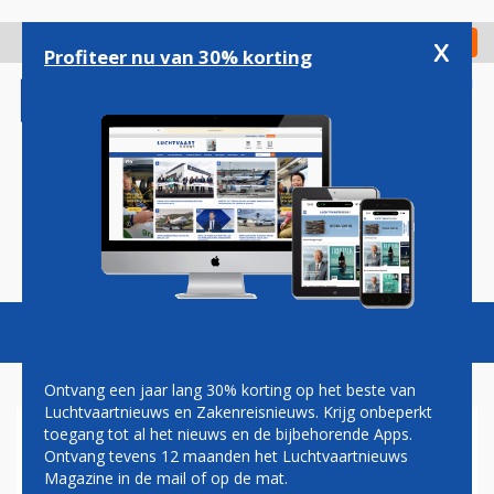
Overslaan
en
x
Digitaal Magazine
Registreer
Check in
naar
Profiteer nu van 30% korting
de
inhoud
gaan
Magazine
Podcasts
Vacatures
Toggl
naviga
Ontvang een jaar lang 30% korting op het beste van
Luchtvaartnieuws en Zakenreisnieuws. Krijg onbeperkt
toegang tot al het nieuws en de bijbehorende Apps.
LOT KIEST DEZELFDE
Ontvang tevens 12 maanden het Luchtvaartnieuws
STOELEN VOOR BOEING 737
Magazine in de mail of op de mat.