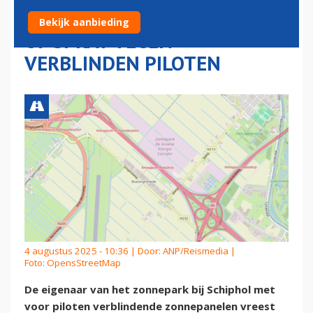
BANKROET, HOOPT OP FOLIE
Bekijk aanbieding
OF SPRAY TEGEN
VERBLINDEN PILOTEN
4 augustus 2025 - 10:36 | Door:
ANP/Reismedia
|
Foto: OpensStreetMap
De eigenaar van het zonnepark bij Schiphol met
voor piloten verblindende zonnepanelen vreest