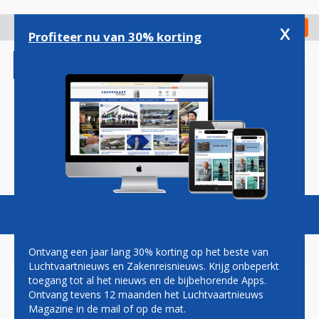
Overslaan
en
x
Digitaal Magazine
Registreer
Check in
naar
Profiteer nu van 30% korting
de
inhoud
gaan
Magazine
Podcasts
Vacatures
Toggl
naviga
Ontvang een jaar lang 30% korting op het beste van
Luchtvaartnieuws en Zakenreisnieuws. Krijg onbeperkt
toegang tot al het nieuws en de bijbehorende Apps.
EIGENAAR ZONNEPARK BIJ
Ontvang tevens 12 maanden het Luchtvaartnieuws
SCHIPHOL VREEST VOOR
Magazine in de mail of op de mat.