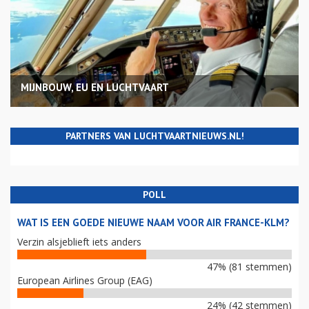
MIJNBOUW, EU EN LUCHTVAART
PARTNERS VAN LUCHTVAARTNIEUWS.NL!
POLL
WAT IS EEN GOEDE NIEUWE NAAM VOOR AIR FRANCE-KLM?
Verzin alsjeblieft iets anders
47% (81 stemmen)
European Airlines Group (EAG)
24% (42 stemmen)