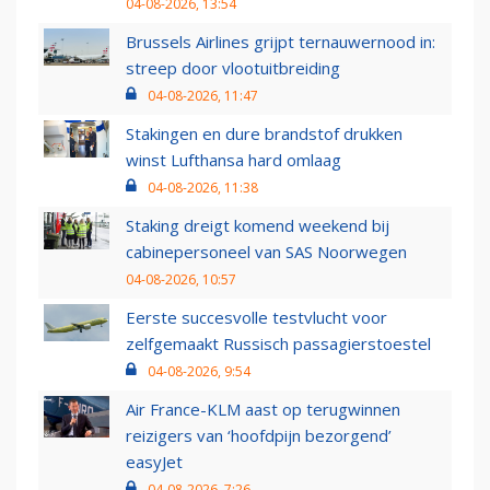
04-08-2026, 13:54
Brussels Airlines grijpt ternauwernood in:
streep door vlootuitbreiding
04-08-2026, 11:47
Stakingen en dure brandstof drukken
winst Lufthansa hard omlaag
04-08-2026, 11:38
Staking dreigt komend weekend bij
cabinepersoneel van SAS Noorwegen
04-08-2026, 10:57
Eerste succesvolle testvlucht voor
zelfgemaakt Russisch passagierstoestel
04-08-2026, 9:54
Air France-KLM aast op terugwinnen
reizigers van ‘hoofdpijn bezorgend’
easyJet
04-08-2026, 7:26