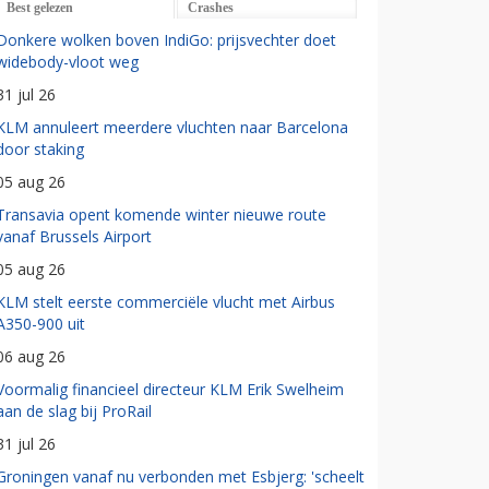
Best gelezen
Crashes
Donkere wolken boven IndiGo: prijsvechter doet
widebody-vloot weg
31 jul 26
KLM annuleert meerdere vluchten naar Barcelona
door staking
05 aug 26
Transavia opent komende winter nieuwe route
vanaf Brussels Airport
05 aug 26
KLM stelt eerste commerciële vlucht met Airbus
A350-900 uit
06 aug 26
Voormalig financieel directeur KLM Erik Swelheim
aan de slag bij ProRail
31 jul 26
Groningen vanaf nu verbonden met Esbjerg: 'scheelt