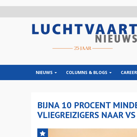
Overslaan
en
naar
de
inhoud
gaan
NIEUWS
COLUMNS & BLOGS
CAREER
BIJNA 10 PROCENT MIND
VLIEGREIZIGERS NAAR VS