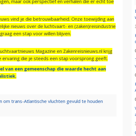
ngen, maar ook perspectief en verhalen die er echt toe
ieuws vind je die betrouwbaarheid. Onze toewijding aan
ijke nieuws over de luchtvaart- en (zaken)reisindustrie
raag een stap voor willen blijven.
Luchtvaartnieuws Magazine en Zakenreisnieuws.nl krijg
e ervaring die je steeds een stap voorsprong geeft.
el van een gemeenschap die waarde hecht aan
listiek.
en om trans-Atlantische vluchten gevuld te houden