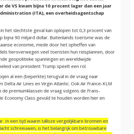
aar de VS kwam bijna 10 procent lager dan een jaar
Administration (ITA), een overheidsagentschap
n het slechtste geval kan oplopen tot 0,3 procent van
 bijna 90 miljard dollar. Buitenlands toerisme was de
ikaanse economie, mede door het opheffen van
ddels heroverwegen veel toeristen hun reisplannen, door
nde geopolitieke spanningen en wereldwijde
eleid van president Trump speelt een rol.
jen al een (beperkte) terugval in de vraag naar
 Delta Air Lines en Virgin Atlantic. Ook Air France-KLM
ft in de premiumklassen de vraag volgens de Frans-
de Economy Class gevuld te houden worden hier en
r. In een tijd waarin talloze vergelijkbare bronnen en
acht schreeuwen, is het belangrijk om betrouwbare