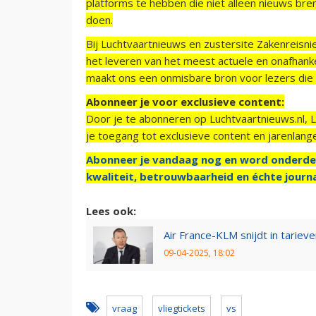
platforms te hebben die niet alleen nieuws bre
doen.
Bij Luchtvaartnieuws en zustersite Zakenreisn
het leveren van het meest actuele en onafhankel
maakt ons een onmisbare bron voor lezers die g
Abonneer je voor exclusieve content:
Door je te abonneren op Luchtvaartnieuws.nl, 
je toegang tot exclusieve content en jarenlang
Abonneer je vandaag nog en word onderde
kwaliteit, betrouwbaarheid en échte journa
Lees ook:
Air France-KLM snijdt in tariev
09-04-2025, 18:02
vraag
vliegtickets
vs