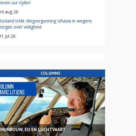
zeven uur rijden'
04 aug 26
Rusland trekt vliegvergunning Izhavia in wegens
zorgen over veiligheid
31 jul 26
COLUMNS
MIJNBOUW, EU EN LUCHTVAART