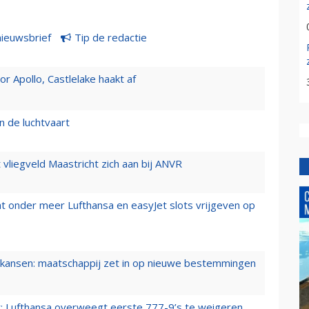
nieuwsbrief
Tip de redactie
 Apollo, Castlelake haakt af
n de luchtvaart
t vliegveld Maastricht zich aan bij ANVR
t onder meer Lufthansa en easyJet slots vrijgeven op
ansen: maatschappij zet in op nieuwe bestemmingen
er: Lufthansa overweegt eerste 777-9’s te weigeren