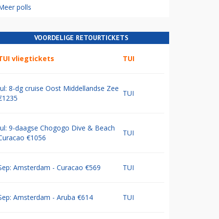
Meer polls
VOORDELIGE RETOURTICKETS
TUI vliegtickets
TUI
Jul: 8-dg cruise Oost Middellandse Zee
TUI
€1235
Jul: 9-daagse Chogogo Dive & Beach
TUI
Curacao €1056
Sep: Amsterdam - Curacao €569
TUI
Sep: Amsterdam - Aruba €614
TUI