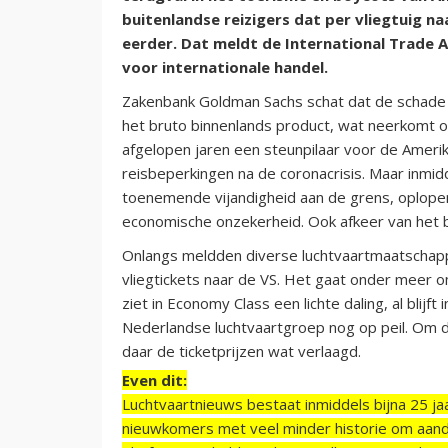
buitenlandse reizigers dat per vliegtuig n
eerder. Dat meldt de International Trade 
voor internationale handel.
Zakenbank Goldman Sachs schat dat de schade i
het bruto binnenlands product, wat neerkomt op
afgelopen jaren een steunpilaar voor de Amer
reisbeperkingen na de coronacrisis. Maar inmi
toenemende vijandigheid aan de grens, oplope
economische onzekerheid. Ook afkeer van het b
Onlangs meldden diverse luchtvaartmaatschappi
vliegtickets naar de VS. Het gaat onder meer om
ziet in Economy Class een lichte daling, al blij
Nederlandse luchtvaartgroep nog op peil. Om 
daar de ticketprijzen wat verlaagd.
Even dit:
Luchtvaartnieuws bestaat inmiddels bijna 25 jaa
nieuwkomers met veel minder historie om aand