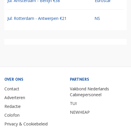
Jul: Amsterdam - Berlijn €38
Eurostar
Jul: Rotterdam - Antwerpen €21
NS
OVER ONS
PARTNERS
Contact
Vakbond Nederlands
Cabinepersoneel
Adverteren
TUI
Redactie
NEWHEAP
Colofon
Privacy & Cookiebeleid