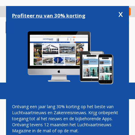
Overslaan
en
x
Digitaal Magazine
Registreer
Check in
naar
Profiteer nu van 30% korting
de
inhoud
gaan
Magazine
Podcasts
Vacatures
Toggl
naviga
Ontvang een jaar lang 30% korting op het beste van
Luchtvaartnieuws en Zakenreisnieuws. Krijg onbeperkt
toegang tot al het nieuws en de bijbehorende Apps.
NA PILOTEN LEVERT KLM
Ontvang tevens 12 maanden het Luchtvaartnieuws
OOK MONTEURS AAN DE
Magazine in de mail of op de mat.