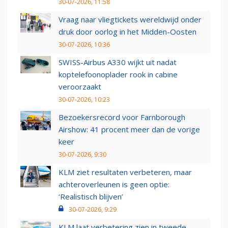
30-07-2026, 11:58
Vraag naar vliegtickets wereldwijd onder
druk door oorlog in het Midden-Oosten
30-07-2026, 10:36
SWISS-Airbus A330 wijkt uit nadat
koptelefoonoplader rook in cabine
veroorzaakt
30-07-2026, 10:23
Bezoekersrecord voor Farnborough
Airshow: 41 procent meer dan de vorige
keer
30-07-2026, 9:30
KLM ziet resultaten verbeteren, maar
achteroverleunen is geen optie:
‘Realistisch blijven’
30-07-2026, 9:29
KLM laat verbetering zien in tweede