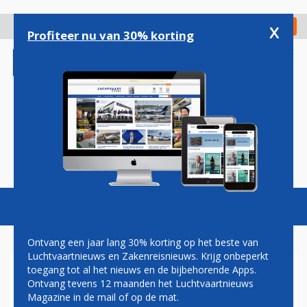
Overslaan
en
x
Digitaal Magazine
Registreer
Check in
naar
Profiteer nu van 30% korting
de
inhoud
gaan
Magazine
Podcasts
Vacatures
Toggl
naviga
Ontvang een jaar lang 30% korting op het beste van
Luchtvaartnieuws en Zakenreisnieuws. Krijg onbeperkt
toegang tot al het nieuws en de bijbehorende Apps.
PILOTEN EN TECHNICI
Ontvang tevens 12 maanden het Luchtvaartnieuws
MOETEN NA AFRONDING
Magazine in de mail of op de mat.