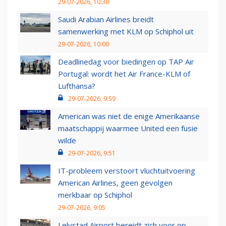
29-07-2026, 10:30
Saudi Arabian Airlines breidt
samenwerking met KLM op Schiphol uit
29-07-2026, 10:00
Deadlinedag voor biedingen op TAP Air
Portugal: wordt het Air France-KLM of
Lufthansa?
29-07-2026, 9:59
American was niet de enige Amerikaanse
maatschappij waarmee United een fusie
wilde
29-07-2026, 9:51
IT-probleem verstoort vluchtuitvoering
American Airlines, geen gevolgen
merkbaar op Schiphol
29-07-2026, 9:05
Lelystad Airport bereidt zich voor op