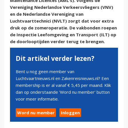
Maintenance Licences (AML's). Volgens de
Vereniging Nederlandse Verkeersvliegers (VNV)
en de Nederlandse Vereniging van
Luchtvaarttechnici (NVLT) zorgt dat voor extra
druk op de zomeroperatie. De vakbonden roepen
de Inspectie Leefomgeving en Transport (ILT) op
de doorlooptijden verder terug te brengen.
Dit artikel verder lezen?
Bent u nog geen member van
Luchtvaartnieuws.nl en Zakenreisnieuws.nl? Een
membership is er al vanaf € 5,45 per maand. Klik
dan op onderstaande 'Word nu member' button
voor meer informatie.
Word nu member
Inloggen