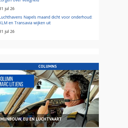
31 jul 26
Luchthavens Napels maand dicht voor onderhoud:
KLM en Transavia wijken uit
31 jul 26
COLUMNS
MIJNBOUW, EU EN LUCHTVAART