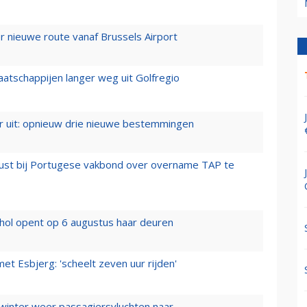
 nieuwe route vanaf Brussels Airport
aatschappijen langer weg uit Golfregio
er uit: opnieuw drie nieuwe bestemmingen
rust bij Portugese vakbond over overname TAP te
hol opent op 6 augustus haar deuren
t Esbjerg: 'scheelt zeven uur rijden'
 winter weer passagiersvluchten naar