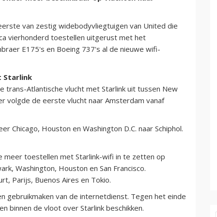
eerste van zestig widebodyvliegtuigen van United die
circa vierhonderd toestellen uitgerust met het
braer E175's en Boeing 737's al de nieuwe wifi-
 Starlink
trans-Atlantische vlucht met Starlink uit tussen New
r volgde de eerste vlucht naar Amsterdam vanaf
eer Chicago, Houston en Washington D.C. naar Schiphol.
s
eer toestellen met Starlink-wifi in te zetten op
wark, Washington, Houston en San Francisco.
t, Parijs, Buenos Aires en Tokio.
n gebruikmaken van de internetdienst. Tegen het einde
n binnen de vloot over Starlink beschikken.