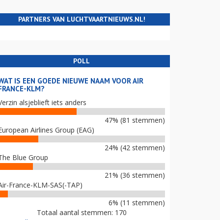
PARTNERS VAN LUCHTVAARTNIEUWS.NL!
POLL
WAT IS EEN GOEDE NIEUWE NAAM VOOR AIR
FRANCE-KLM?
Verzin alsjeblieft iets anders
47% (81 stemmen)
European Airlines Group (EAG)
24% (42 stemmen)
The Blue Group
21% (36 stemmen)
Air-France-KLM-SAS(-TAP)
6% (11 stemmen)
Totaal aantal stemmen: 170