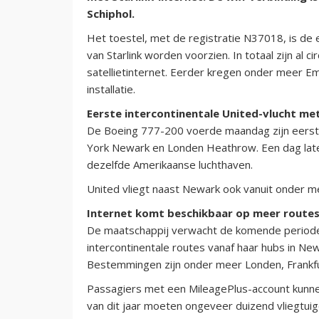
Schiphol.
Het toestel, met de registratie N37018, is de 
van Starlink worden voorzien. In totaal zijn al 
satellietinternet. Eerder kregen onder meer Em
installatie.
Eerste intercontinentale United-vlucht met
De Boeing 777-200 voerde maandag zijn eerste 
York Newark en Londen Heathrow. Een dag late
dezelfde Amerikaanse luchthaven.
United vliegt naast Newark ook vanuit onder m
Internet komt beschikbaar op meer route
De maatschappij verwacht de komende periode m
intercontinentale routes vanaf haar hubs in Ne
Bestemmingen zijn onder meer Londen, Frankfur
Passagiers met een MileagePlus-account kunne
van dit jaar moeten ongeveer duizend vliegtuige