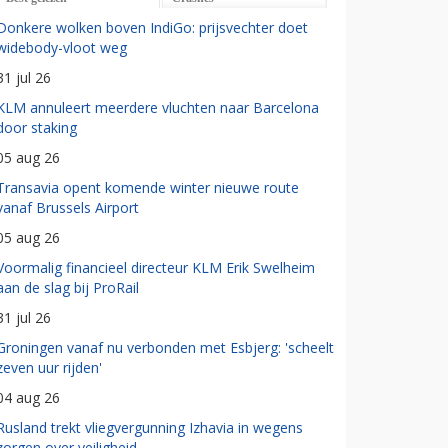
Donkere wolken boven IndiGo: prijsvechter doet
widebody-vloot weg
31 jul 26
KLM annuleert meerdere vluchten naar Barcelona
door staking
05 aug 26
Transavia opent komende winter nieuwe route
vanaf Brussels Airport
05 aug 26
Voormalig financieel directeur KLM Erik Swelheim
aan de slag bij ProRail
31 jul 26
Groningen vanaf nu verbonden met Esbjerg: 'scheelt
zeven uur rijden'
04 aug 26
Rusland trekt vliegvergunning Izhavia in wegens
zorgen over veiligheid