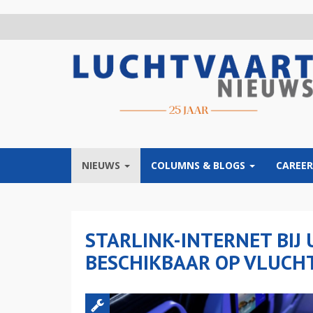
Overslaan
en
naar
de
inhoud
gaan
NIEUWS
COLUMNS & BLOGS
CAREER
STARLINK-INTERNET BIJ 
BESCHIKBAAR OP VLUC