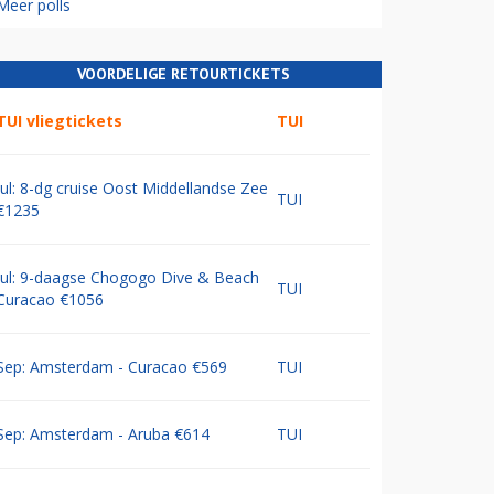
Meer polls
VOORDELIGE RETOURTICKETS
TUI vliegtickets
TUI
Jul: 8-dg cruise Oost Middellandse Zee
TUI
€1235
Jul: 9-daagse Chogogo Dive & Beach
TUI
Curacao €1056
Sep: Amsterdam - Curacao €569
TUI
Sep: Amsterdam - Aruba €614
TUI