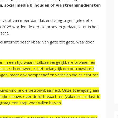
n, social media bijhouden of via streamingdiensten
 vloot van meer dan duizend vliegtuigen geleidelijk
 In 2025 worden de eerste proeven gedaan, later in het
acht.
el internet beschikbaar van gate tot gate, waardoor
r. In een tijd waarin talloze vergelijkbare bronnen en
acht schreeuwen, is het belangrijk om betrouwbare
ngen, maar ook perspectief en verhalen die er echt toe
ieuws vind je die betrouwbaarheid. Onze toewijding aan
ijke nieuws over de luchtvaart- en (zaken)reisindustrie
raag een stap voor willen blijven.
Luchtvaartnieuws Magazine en Zakenreisnieuws.nl krijg