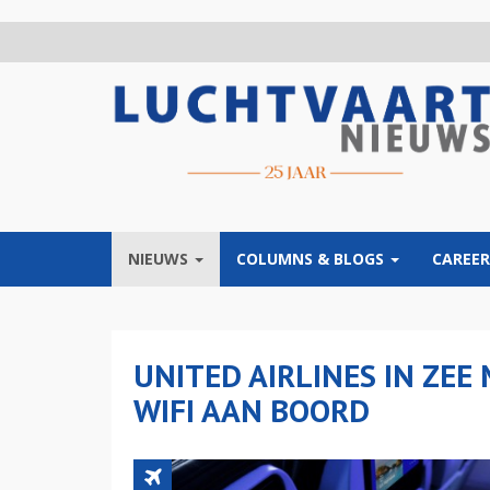
Overslaan
en
naar
de
inhoud
gaan
NIEUWS
COLUMNS & BLOGS
CAREER
UNITED AIRLINES IN ZEE
WIFI AAN BOORD