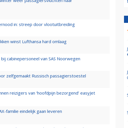
 winter weer passagiersvluchten naar
ernood in: streep door vlootuitbreiding
ukken winst Lufthansa hard omlaag
 bij cabinepersoneel van SAS Noorwegen
voor zelfgemaakt Russisch passagierstoestel
nen reizigers van ‘hoofdpijn bezorgend’ easyJet
X-familie eindelijk gaan leveren