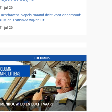
31 jul 26
Luchthavens Napels maand dicht voor onderhoud:
KLM en Transavia wijken uit
31 jul 26
COLUMNS
MIJNBOUW, EU EN LUCHTVAART