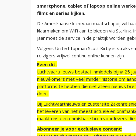
smartphone, tablet of laptop online werke
films en series kijken.
De Amerikaanse luchtvaartmaatschappij wil haar
klaarmaken om WiFi aan te bieden via Starlink.
jaar moet de service in de praktijk worden gebr
Volgens United-topman Scott Kirby is straks sn
reizigers vrijwel continu online kunnen zijn.
Even dit:
Luchtvaartnieuws bestaat inmiddels bijna 25 jaa
nieuwkomers met veel minder historie om aand
platforms te hebben die niet alleen nieuws bre
doen.
Bij Luchtvaartnieuws en zustersite Zakenreisn
het leveren van het meest actuele en onafhankel
maakt ons een onmisbare bron voor lezers die g
Abonneer je voor exclusieve content:
Door je te abonneren op Luchtvaartnieuws.nl, 