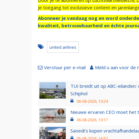
je toegang tot exclusieve content en jarenlang
Abonneer je vandaag nog en word onderde
kwaliteit, betrouwbaarheid en échte journa
united airlines
Verstuur per e-mail
Meld u aan voor de 
TUI breidt uit op ABC-eilanden:
Schiphol
06-08-2026, 10:24
Nieuwe ervaren CEO moet het ti
06-08-2026, 10:17
Saoedi’s kopen vrachtafhandelaa
05-08-2026, 16:57