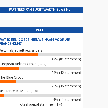
PARTNERS VAN LUCHTVAARTNIEUWS.NL!
POLL
WAT IS EEN GOEDE NIEUWE NAAM VOOR AIR
FRANCE-KLM?
Verzin alsjeblieft iets anders
47% (81 stemmen)
European Airlines Group (EAG)
24% (42 stemmen)
The Blue Group
21% (36 stemmen)
Air-France-KLM-SAS(-TAP)
6% (11 stemmen)
Totaal aantal stemmen: 170