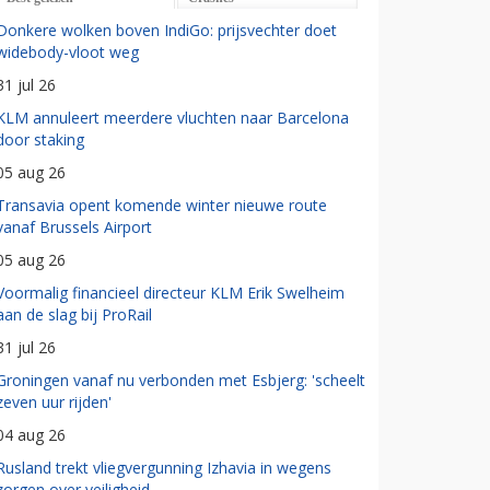
Donkere wolken boven IndiGo: prijsvechter doet
widebody-vloot weg
31 jul 26
KLM annuleert meerdere vluchten naar Barcelona
door staking
05 aug 26
Transavia opent komende winter nieuwe route
vanaf Brussels Airport
05 aug 26
Voormalig financieel directeur KLM Erik Swelheim
aan de slag bij ProRail
31 jul 26
Groningen vanaf nu verbonden met Esbjerg: 'scheelt
zeven uur rijden'
04 aug 26
Rusland trekt vliegvergunning Izhavia in wegens
zorgen over veiligheid