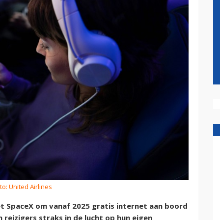
to: United Airlines
et SpaceX om vanaf 2025 gratis internet aan boord
 reizigers straks in de lucht op hun eigen