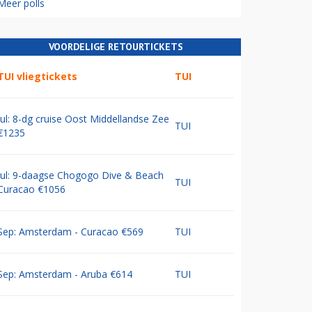
Meer polls
VOORDELIGE RETOURTICKETS
TUI vliegtickets
TUI
Jul: 8-dg cruise Oost Middellandse Zee
TUI
€1235
Jul: 9-daagse Chogogo Dive & Beach
TUI
Curacao €1056
Sep: Amsterdam - Curacao €569
TUI
Sep: Amsterdam - Aruba €614
TUI