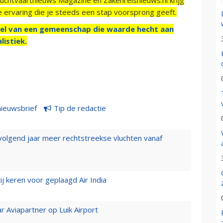
e ervaring die je steeds een stap voorsprong geeft.
el van een gemeenschap die waarde hecht aan
listiek.
nieuwsbrief
Tip de redactie
 volgend jaar meer rechtstreekse vluchten vanaf
j keren voor geplaagd Air India
r Aviapartner op Luik Airport