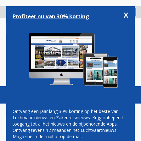
Overslaan
en
x
Digitaal Magazine
Registreer
Check in
naar
Profiteer nu van 30% korting
de
inhoud
gaan
Magazine
Podcasts
Vacatures
Toggl
naviga
Ontvang een jaar lang 30% korting op het beste van
Luchtvaartnieuws en Zakenreisnieuws. Krijg onbeperkt
toegang tot al het nieuws en de bijbehorende Apps.
PREMIUM ECONOMY KEERT
Ontvang tevens 12 maanden het Luchtvaartnieuws
NA JAREN AFWEZIGHEID
Magazine in de mail of op de mat.