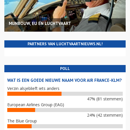
MIJNBOUW, EU EN LUCHTVAART
PARTNERS VAN LUCHTVAARTNIEUWS.NL!
POLL
WAT IS EEN GOEDE NIEUWE NAAM VOOR AIR FRANCE-KLM?
Verzin alsjeblieft iets anders
47% (81 stemmen)
European Airlines Group (EAG)
24% (42 stemmen)
The Blue Group