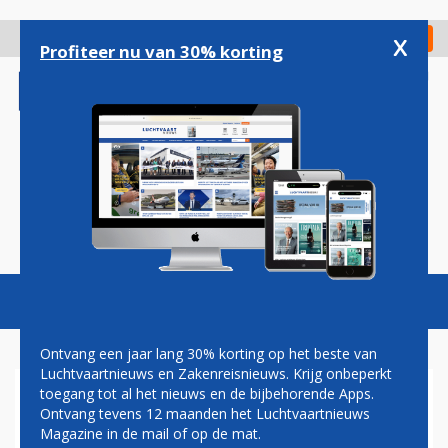
Overslaan
en
x
Digitaal Magazine
Registreer
Check in
naar
Profiteer nu van 30% korting
de
inhoud
gaan
Magazine
Podcasts
Vacatures
Toggl
naviga
Ontvang een jaar lang 30% korting op het beste van
Luchtvaartnieuws en Zakenreisnieuws. Krijg onbeperkt
toegang tot al het nieuws en de bijbehorende Apps.
PREMIUM ECONOMY
Ontvang tevens 12 maanden het Luchtvaartnieuws
Magazine in de mail of op de mat.