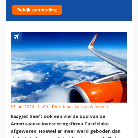
AF, MAAR DEUR WEL OP EEN
Bekijk aanbieding
KIER
25 juni 2026 - 11:00 | Door:
Klaas-Jan van Woerkom
EasyJet heeft ook een vierde bod van de
Amerikaanse investeringsfirma Castlelake
afgewezen. Hoewel er meer werd geboden dan