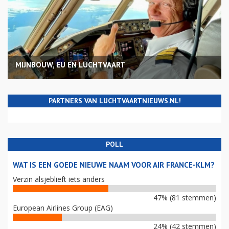
MIJNBOUW, EU EN LUCHTVAART
PARTNERS VAN LUCHTVAARTNIEUWS.NL!
POLL
WAT IS EEN GOEDE NIEUWE NAAM VOOR AIR FRANCE-KLM?
Verzin alsjeblieft iets anders
47% (81 stemmen)
European Airlines Group (EAG)
24% (42 stemmen)