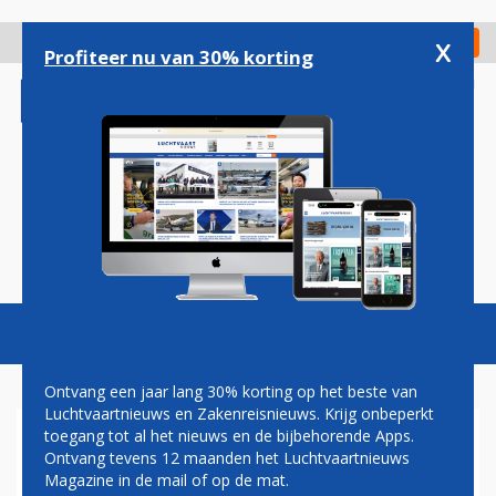
Overslaan
en
x
Digitaal Magazine
Registreer
Check in
naar
Profiteer nu van 30% korting
de
inhoud
gaan
Magazine
Podcasts
Vacatures
Toggl
naviga
Ontvang een jaar lang 30% korting op het beste van
Luchtvaartnieuws en Zakenreisnieuws. Krijg onbeperkt
toegang tot al het nieuws en de bijbehorende Apps.
EASYJET WIJST OOK VIERDE
Ontvang tevens 12 maanden het Luchtvaartnieuws
OVERNAMEBOD CASTLELAKE
Magazine in de mail of op de mat.