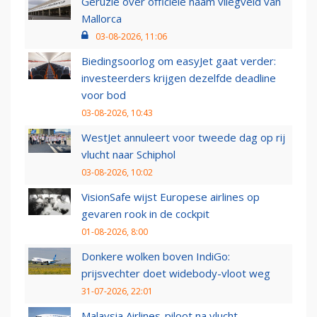
Geruzie over officiële naam vliegveld van
Mallorca
03-08-2026, 11:06
Biedingsoorlog om easyJet gaat verder:
investeerders krijgen dezelfde deadline
voor bod
03-08-2026, 10:43
WestJet annuleert voor tweede dag op rij
vlucht naar Schiphol
03-08-2026, 10:02
VisionSafe wijst Europese airlines op
gevaren rook in de cockpit
01-08-2026, 8:00
Donkere wolken boven IndiGo:
prijsvechter doet widebody-vloot weg
31-07-2026, 22:01
Malaysia Airlines-piloot na vlucht