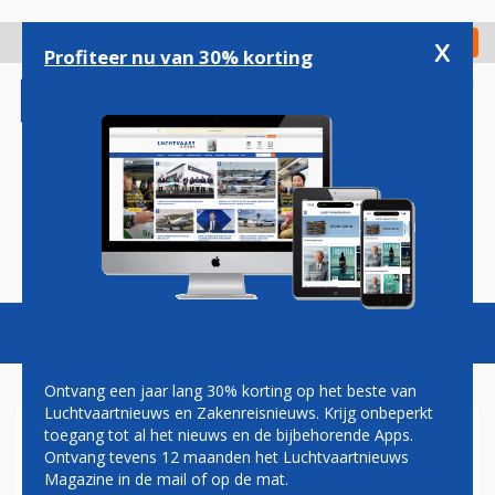
Overslaan
en
x
Digitaal Magazine
Registreer
Check in
naar
Profiteer nu van 30% korting
de
inhoud
gaan
Magazine
Podcasts
Vacatures
Toggl
naviga
Ontvang een jaar lang 30% korting op het beste van
Luchtvaartnieuws en Zakenreisnieuws. Krijg onbeperkt
toegang tot al het nieuws en de bijbehorende Apps.
DELTA WIL MET AANPASSING
Ontvang tevens 12 maanden het Luchtvaartnieuws
AAN ACHTERZIJDE BOEING
Magazine in de mail of op de mat.