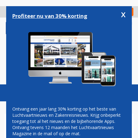
Overslaan
en
x
Digitaal Magazine
Registreer
Check in
naar
Profiteer nu van 30% korting
de
inhoud
gaan
Magazine
Podcasts
Vacatures
Toggl
naviga
Ontvang een jaar lang 30% korting op het beste van
Luchtvaartnieuws en Zakenreisnieuws. Krijg onbeperkt
toegang tot al het nieuws en de bijbehorende Apps.
NESTE START PRODUCTIE
Ontvang tevens 12 maanden het Luchtvaartnieuws
VAN DUURZAME
Magazine in de mail of op de mat.