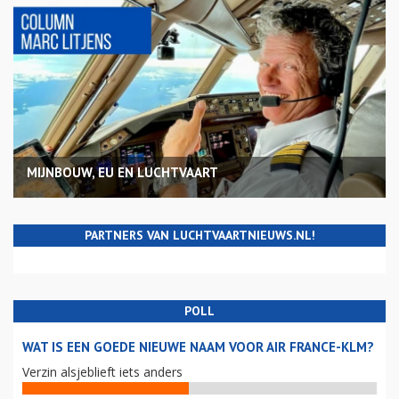
MIJNBOUW, EU EN LUCHTVAART
PARTNERS VAN LUCHTVAARTNIEUWS.NL!
POLL
WAT IS EEN GOEDE NIEUWE NAAM VOOR AIR FRANCE-KLM?
Verzin alsjeblieft iets anders