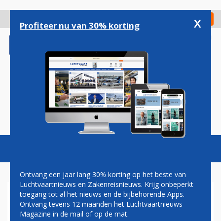
Overslaan
en
x
Digitaal Magazine
Registreer
Check in
naar
Profiteer nu van 30% korting
de
inhoud
gaan
Magazine
Podcasts
Vacatures
Toggl
naviga
Ontvang een jaar lang 30% korting op het beste van
Luchtvaartnieuws en Zakenreisnieuws. Krijg onbeperkt
toegang tot al het nieuws en de bijbehorende Apps.
TUI EN NORWEGIAN SAMEN
Ontvang tevens 12 maanden het Luchtvaartnieuws
NAAR NEW YORK
Magazine in de mail of op de mat.