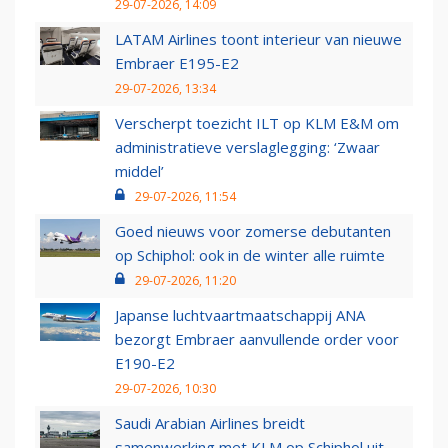
29-07-2026, 14:09
LATAM Airlines toont interieur van nieuwe
Embraer E195-E2
29-07-2026, 13:34
Verscherpt toezicht ILT op KLM E&M om
administratieve verslaglegging: ‘Zwaar
middel’
29-07-2026, 11:54
Goed nieuws voor zomerse debutanten
op Schiphol: ook in de winter alle ruimte
29-07-2026, 11:20
Japanse luchtvaartmaatschappij ANA
bezorgt Embraer aanvullende order voor
E190-E2
29-07-2026, 10:30
Saudi Arabian Airlines breidt
samenwerking met KLM op Schiphol uit