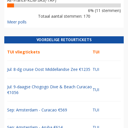
Air-France-KLM-SAS(-TAP)
6% (11 stemmen)
Totaal aantal stemmen: 170
Meer polls
VOORDELIGE RETOURTICKETS
TUI vliegtickets
TUI
Jul: 8-dg cruise Oost Middellandse Zee €1235
TUI
Jul: 9-daagse Chogogo Dive & Beach Curacao
TUI
€1056
Sep: Amsterdam - Curacao €569
TUI
Sep: Amsterdam - Aruba €614
TUI