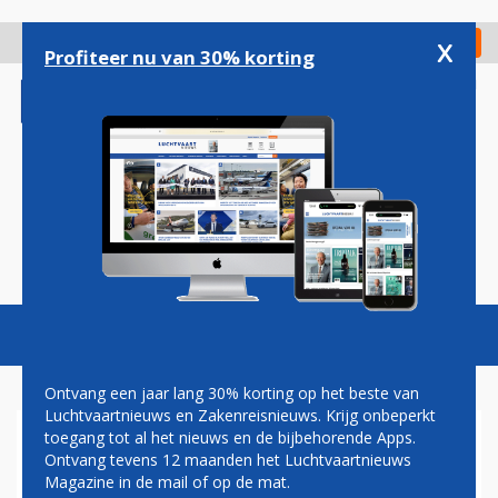
Overslaan
en
x
Digitaal Magazine
Registreer
Check in
naar
Profiteer nu van 30% korting
de
inhoud
gaan
Magazine
Podcasts
Vacatures
Toggl
naviga
Ontvang een jaar lang 30% korting op het beste van
Luchtvaartnieuws en Zakenreisnieuws. Krijg onbeperkt
toegang tot al het nieuws en de bijbehorende Apps.
US AIRWAYS SLUIT NIEUWE
Ontvang tevens 12 maanden het Luchtvaartnieuws
DEAL MET AIRBUS
Magazine in de mail of op de mat.