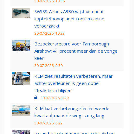
30-07-2026, 10:36
SWISS-Airbus A330 wijkt uit nadat
koptelefoonoplader rook in cabine
veroorzaakt
30-07-2026, 10:23
Bezoekersrecord voor Farnborough
Airshow: 41 procent meer dan de vorige
keer
30-07-2026, 9:30
KLM ziet resultaten verbeteren, maar
achteroverleunen is geen optie:
‘Realistisch blijven’
30-07-2026, 9:29
KLM laat verbetering zien in tweede
kwartaal, maar de weg is nog lang
30-07-2026, 8:22
Icelandair tekent voor zes extra Airbus