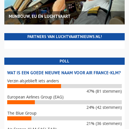
MIJNBOUW, EU EN LUCHTVAART
PARTNERS VAN LUCHTVAARTNIEUWS.NL!
POLL
WAT IS EEN GOEDE NIEUWE NAAM VOOR AIR FRANCE-KLM?
Verzin alsjeblieft iets anders
47% (81 stemmen)
European Airlines Group (EAG)
24% (42 stemmen)
The Blue Group
21% (36 stemmen)