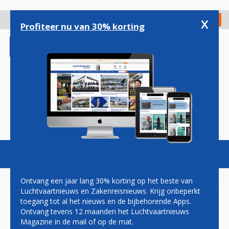
Overslaan
en
x
Digitaal Magazine
Registreer
Check in
naar
Profiteer nu van 30% korting
de
inhoud
gaan
Magazine
Podcasts
Vacatures
Toggl
naviga
Ontvang een jaar lang 30% korting op het beste van
Luchtvaartnieuws en Zakenreisnieuws. Krijg onbeperkt
toegang tot al het nieuws en de bijbehorende Apps.
VIDEO: KLM VLIEGT EERSTE
Ontvang tevens 12 maanden het Luchtvaartnieuws
AIRBUS A321NEO NAAR HUIS
Magazine in de mail of op de mat.