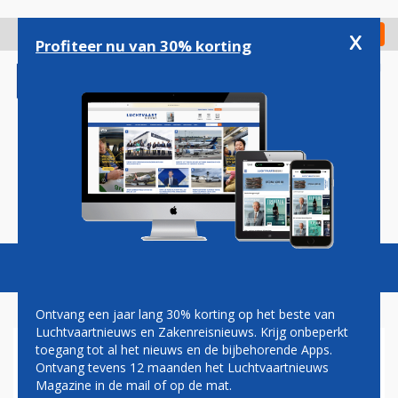
Overslaan
en
x
Digitaal Magazine
Registreer
Check in
naar
Profiteer nu van 30% korting
de
inhoud
gaan
Magazine
Podcasts
Vacatures
Toggl
naviga
Ontvang een jaar lang 30% korting op het beste van
Luchtvaartnieuws en Zakenreisnieuws. Krijg onbeperkt
toegang tot al het nieuws en de bijbehorende Apps.
VIERDE VLUCHT GARUDA
Ontvang tevens 12 maanden het Luchtvaartnieuws
INDONESIA VANAF
Magazine in de mail of op de mat.