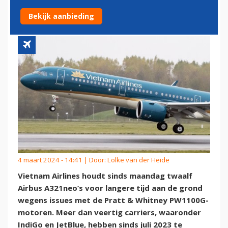
PRATT & WHITNEY-ISSUES
Bekijk aanbieding
4 maart 2024 - 14:41 | Door:
Lolke van der Heide
Vietnam Airlines houdt sinds maandag twaalf
Airbus A321neo’s voor langere tijd aan de grond
wegens issues met de Pratt & Whitney PW1100G-
motoren. Meer dan veertig carriers, waaronder
IndiGo en JetBlue, hebben sinds juli 2023 te