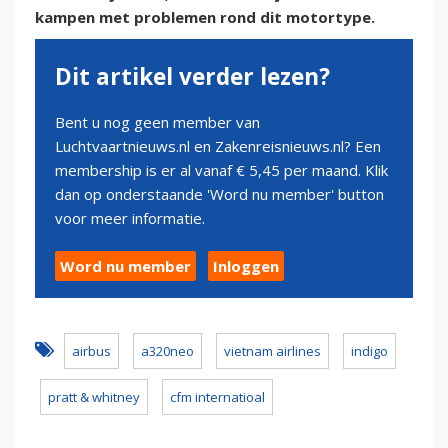
kampen met problemen rond dit motortype.
Dit artikel verder lezen?
Bent u nog geen member van
Luchtvaartnieuws.nl en Zakenreisnieuws.nl? Een
membership is er al vanaf € 5,45 per maand. Klik
dan op onderstaande 'Word nu member' button
voor meer informatie.
Word nu member
Inloggen
airbus
a320neo
vietnam airlines
indigo
pratt & whitney
cfm internatioal