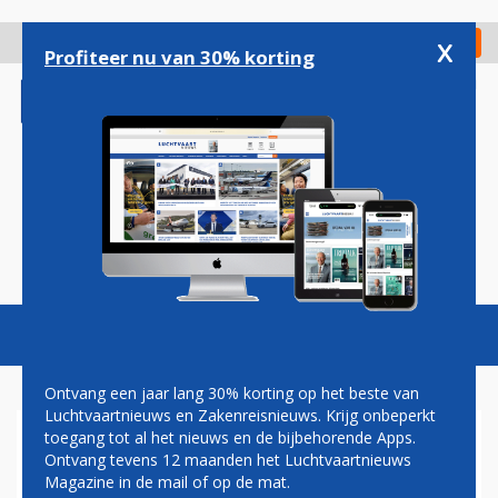
Overslaan
en
x
Digitaal Magazine
Registreer
Check in
naar
Profiteer nu van 30% korting
de
inhoud
gaan
Magazine
Podcasts
Vacatures
Toggl
naviga
Ontvang een jaar lang 30% korting op het beste van
Luchtvaartnieuws en Zakenreisnieuws. Krijg onbeperkt
toegang tot al het nieuws en de bijbehorende Apps.
VIETNAM AIRLINES
Ontvang tevens 12 maanden het Luchtvaartnieuws
VOLGENDE IN LANGE RIJ MET
Magazine in de mail of op de mat.