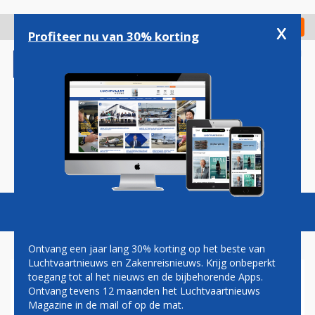
Overslaan
en
x
Digitaal Magazine
Registreer
Check in
naar
Profiteer nu van 30% korting
de
inhoud
gaan
Magazine
Podcasts
Vacatures
Toggl
naviga
Ontvang een jaar lang 30% korting op het beste van
Luchtvaartnieuws en Zakenreisnieuws. Krijg onbeperkt
toegang tot al het nieuws en de bijbehorende Apps.
CFM INTERNATIOAL
Ontvang tevens 12 maanden het Luchtvaartnieuws
Magazine in de mail of op de mat.