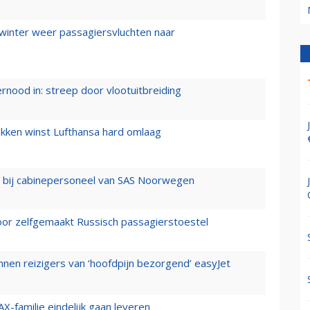
 winter weer passagiersvluchten naar
ernood in: streep door vlootuitbreiding
ukken winst Lufthansa hard omlaag
 bij cabinepersoneel van SAS Noorwegen
voor zelfgemaakt Russisch passagierstoestel
nen reizigers van ‘hoofdpijn bezorgend’ easyJet
X-familie eindelijk gaan leveren