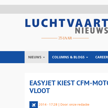
Overslaan
en
naar
de
inhoud
gaan
NIEUWS
COLUMNS & BLOGS
CAREER
EASYJET KIEST CFM-MOT
VLOOT
14 juli 2014 - 17:28 | Door:
onze redactie