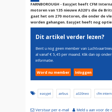
FARNBOROUGH - EasyJet heeft CFM Internati
motoren van 135 nieuwe A320's die de Britse
gaat het om 270 motoren, die onder de vle
worden gehangen. EasyJet heeft nog optie
Dit artikel verder lezen?
Bent u nog geen member van Luchtvaartnieu
al vanaf € 5,45 per maand. Klik dan op ond
informatie.
Word nu member
Inloggen
easyjet
airbus
a320neo
cfm intern
Verstuur per e-mail
Meld u aan voor de 