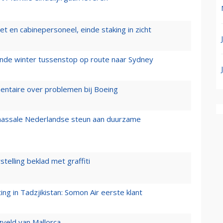
t en cabinepersoneel, einde staking in zicht
mende winter tussenstop op route naar Sydney
mentaire over problemen bij Boeing
 massale Nederlandse steun aan duurzame
stelling beklad met graffiti
g in Tadzjikistan: Somon Air eerste klant
gveld van Mallorca