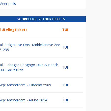
Meer polls
VOORDELIGE RETOURTICKETS
TUI vliegtickets
TUI
Jul: 8-dg cruise Oost Middellandse Zee
TUI
€1235
Jul: 9-daagse Chogogo Dive & Beach
TUI
Curacao €1056
Sep: Amsterdam - Curacao €569
TUI
Sep: Amsterdam - Aruba €614
TUI