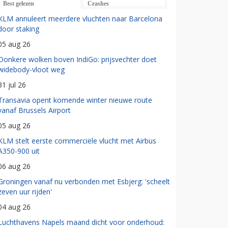
Best gelezen
Crashes
KLM annuleert meerdere vluchten naar Barcelona
door staking
05 aug 26
Donkere wolken boven IndiGo: prijsvechter doet
widebody-vloot weg
31 jul 26
Transavia opent komende winter nieuwe route
vanaf Brussels Airport
05 aug 26
KLM stelt eerste commerciële vlucht met Airbus
A350-900 uit
06 aug 26
Groningen vanaf nu verbonden met Esbjerg: 'scheelt
zeven uur rijden'
04 aug 26
Luchthavens Napels maand dicht voor onderhoud: