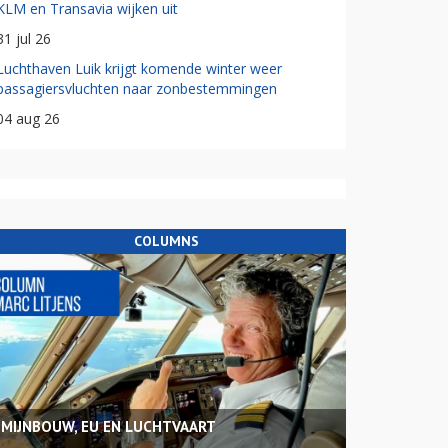
KLM en Transavia wijken uit
31 jul 26
Luchthaven Luik krijgt komende winter weer
passagiersvluchten naar zonbestemmingen
04 aug 26
COLUMNS
MIJNBOUW, EU EN LUCHTVAART