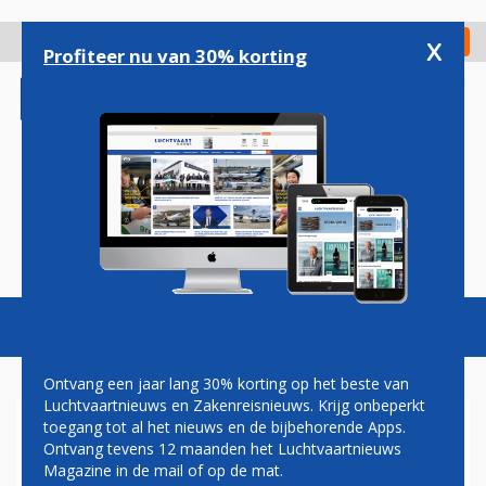
Overslaan
en
x
Digitaal Magazine
Registreer
Check in
naar
Profiteer nu van 30% korting
de
inhoud
gaan
Magazine
Podcasts
Vacatures
Toggl
naviga
Ontvang een jaar lang 30% korting op het beste van
Luchtvaartnieuws en Zakenreisnieuws. Krijg onbeperkt
toegang tot al het nieuws en de bijbehorende Apps.
VLIEGTUIG TRANSAVIA KEERT
Ontvang tevens 12 maanden het Luchtvaartnieuws
TERUG NAAR SCHIPHOL
Magazine in de mail of op de mat.