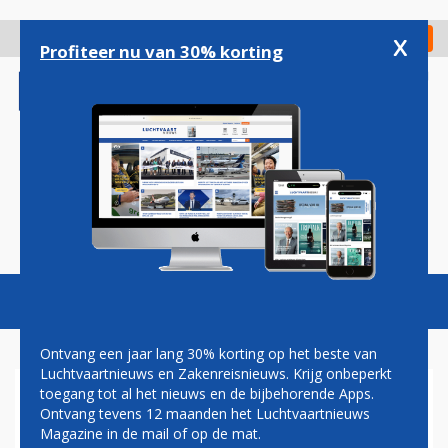
Overslaan
en
x
Digitaal Magazine
Registreer
Check in
naar
Profiteer nu van 30% korting
de
inhoud
gaan
Magazine
Podcasts
Vacatures
Toggl
naviga
Ontvang een jaar lang 30% korting op het beste van
Luchtvaartnieuws en Zakenreisnieuws. Krijg onbeperkt
toegang tot al het nieuws en de bijbehorende Apps.
VLIEGVERKEER VS KOMT OP
Ontvang tevens 12 maanden het Luchtvaartnieuws
GANG NA STORING
Magazine in de mail of op de mat.