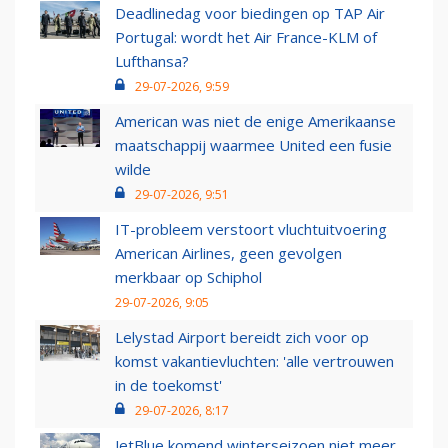
Deadlinedag voor biedingen op TAP Air
Portugal: wordt het Air France-KLM of
Lufthansa?
29-07-2026, 9:59
American was niet de enige Amerikaanse
maatschappij waarmee United een fusie
wilde
29-07-2026, 9:51
IT-probleem verstoort vluchtuitvoering
American Airlines, geen gevolgen
merkbaar op Schiphol
29-07-2026, 9:05
Lelystad Airport bereidt zich voor op
komst vakantievluchten: 'alle vertrouwen
in de toekomst'
29-07-2026, 8:17
JetBlue komend winterseizoen niet meer