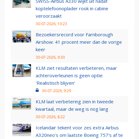
SWISS-Airbus A330 wijkt uit nadat
koptelefoonoplader rook in cabine
veroorzaakt
30-07-2026, 10:23
Bezoekersrecord voor Farnborough
Airshow: 41 procent meer dan de vorige
keer
30-07-2026, 9:30
KLM ziet resultaten verbeteren, maar
achteroverleunen is geen optie:
‘Realistisch blijven’
30-07-2026, 9:29
KLM laat verbetering zien in tweede
kwartaal, maar de weg is nog lang
30-07-2026, 8:22
Icelandair tekent voor zes extra Airbus
A320neo's om laatste Boeing 757's af te