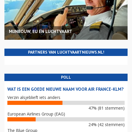
MIJNBOUW, EU EN LUCHTVAART
PARTNERS VAN LUCHTVAARTNIEUWS.NL!
POLL
WAT IS EEN GOEDE NIEUWE NAAM VOOR AIR FRANCE-KLM?
Verzin alsjeblieft iets anders
47% (81 stemmen)
European Airlines Group (EAG)
24% (42 stemmen)
The Blue Group