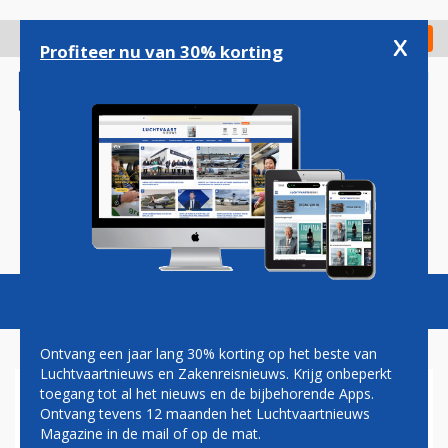
Overslaan
en
x
Digitaal Magazine
Registreer
Check in
naar
Profiteer nu van 30% korting
de
inhoud
gaan
Magazine
Podcasts
Vacatures
Toggl
naviga
Ontvang een jaar lang 30% korting op het beste van
Luchtvaartnieuws en Zakenreisnieuws. Krijg onbeperkt
toegang tot al het nieuws en de bijbehorende Apps.
STORING
Ontvang tevens 12 maanden het Luchtvaartnieuws
Magazine in de mail of op de mat.