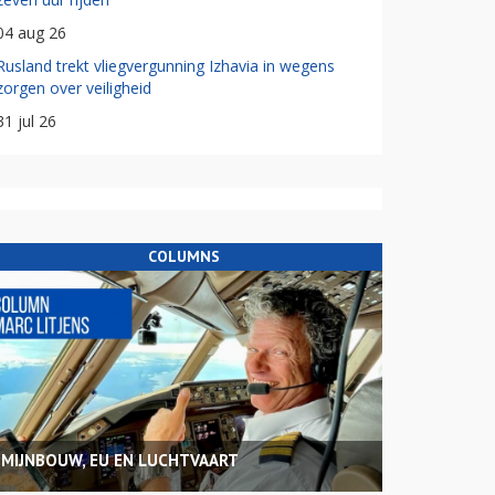
04 aug 26
Rusland trekt vliegvergunning Izhavia in wegens
zorgen over veiligheid
31 jul 26
COLUMNS
MIJNBOUW, EU EN LUCHTVAART