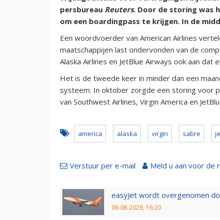
persbureau
Reuters
. Door de storing was h
om een boardingpass te krijgen. In de mi
Een woordvoerder van American Airlines verte
maatschappijen last ondervonden van de compu
Alaska Airlines en JetBlue Airways ook aan da
Het is de tweede keer in minder dan een maan
systeem. In oktober zorgde een storing voor p
van Southwest Airlines, Virgin America en JetBl
america
alaska
virgin
sabre
j
Verstuur per e-mail
Meld u aan voor de 
easyJet wordt overgenomen door
06-08-2026, 16:20