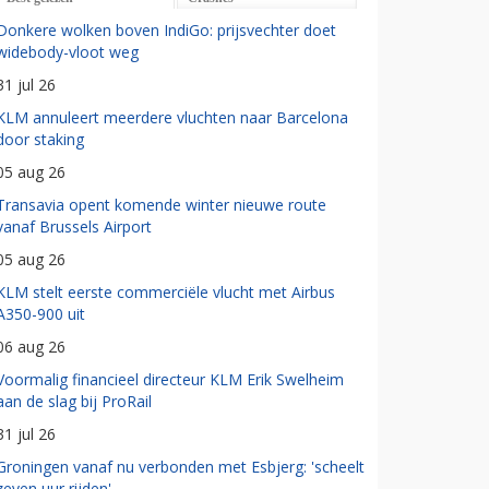
Donkere wolken boven IndiGo: prijsvechter doet
widebody-vloot weg
31 jul 26
KLM annuleert meerdere vluchten naar Barcelona
door staking
05 aug 26
Transavia opent komende winter nieuwe route
vanaf Brussels Airport
05 aug 26
KLM stelt eerste commerciële vlucht met Airbus
A350-900 uit
06 aug 26
Voormalig financieel directeur KLM Erik Swelheim
aan de slag bij ProRail
31 jul 26
Groningen vanaf nu verbonden met Esbjerg: 'scheelt
zeven uur rijden'