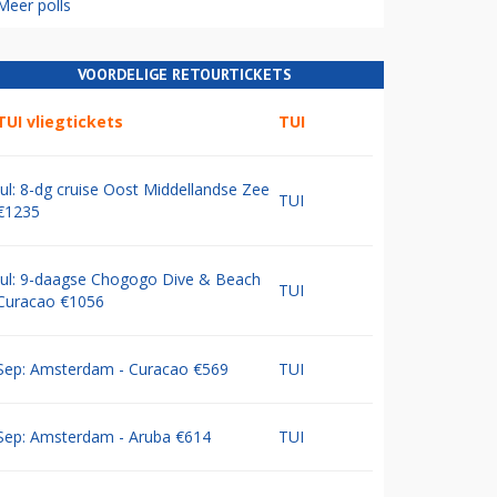
Meer polls
VOORDELIGE RETOURTICKETS
TUI vliegtickets
TUI
Jul: 8-dg cruise Oost Middellandse Zee
TUI
€1235
Jul: 9-daagse Chogogo Dive & Beach
TUI
Curacao €1056
Sep: Amsterdam - Curacao €569
TUI
Sep: Amsterdam - Aruba €614
TUI