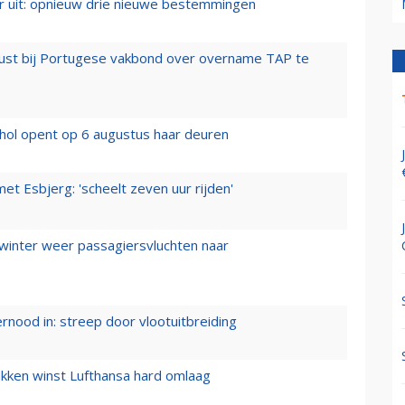
er uit: opnieuw drie nieuwe bestemmingen
rust bij Portugese vakbond over overname TAP te
hol opent op 6 augustus haar deuren
t Esbjerg: 'scheelt zeven uur rijden'
 winter weer passagiersvluchten naar
ernood in: streep door vlootuitbreiding
ukken winst Lufthansa hard omlaag