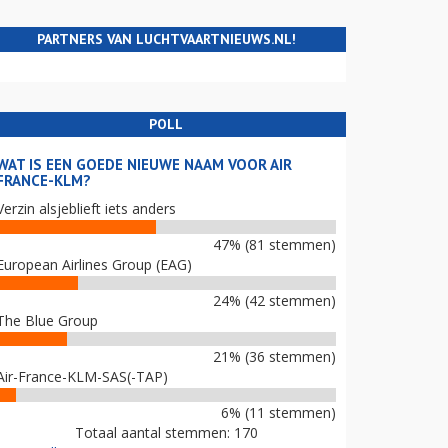
PARTNERS VAN LUCHTVAARTNIEUWS.NL!
POLL
WAT IS EEN GOEDE NIEUWE NAAM VOOR AIR
FRANCE-KLM?
Verzin alsjeblieft iets anders
47% (81 stemmen)
European Airlines Group (EAG)
24% (42 stemmen)
The Blue Group
21% (36 stemmen)
Air-France-KLM-SAS(-TAP)
6% (11 stemmen)
Totaal aantal stemmen: 170