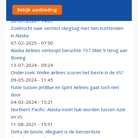
Jetblue wil overgenomen worden door United, Alaska
Bekijk aanbieding
of Southwest Airlines
26-03-2026 - 14:01
Zoektocht naar vermist vliegtuig met tien inzittenden
in Alaska
07-02-2025 - 07:50
Alaska Airlines verkoopt beruchte 737 MAX 9 terug aan
Boeing
13-07-2024 - 09:24
Onderzoek: Welke airlines scoren het beste in de VS?
09-05-2024 - 11:45
Fusie tussen JetBlue en Spirit Airlines gaat toch niet
door
04-03-2024 - 15:21
Northern Pacific: Alaska moet hub worden tussen Azië
en VS
11-08-2021 - 15:51
Delta de beste, Allegiant is de beroerdste