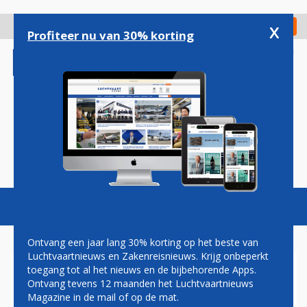
Overslaan
en
x
Digitaal Magazine
Registreer
Check in
naar
Profiteer nu van 30% korting
de
inhoud
gaan
Magazine
Podcasts
Vacatures
Toggl
naviga
Ontvang een jaar lang 30% korting op het beste van
Luchtvaartnieuws en Zakenreisnieuws. Krijg onbeperkt
toegang tot al het nieuws en de bijbehorende Apps.
ALASKA
Ontvang tevens 12 maanden het Luchtvaartnieuws
Magazine in de mail of op de mat.