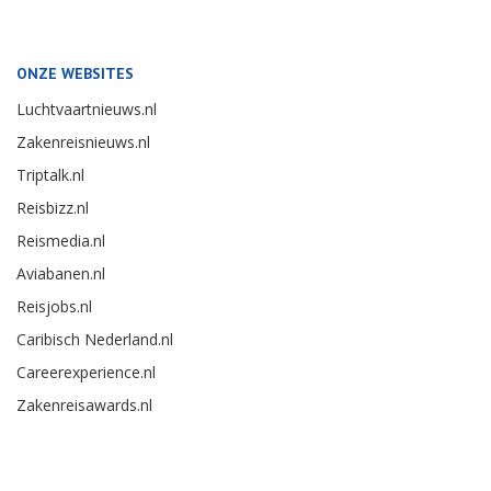
ONZE WEBSITES
Luchtvaartnieuws.nl
Zakenreisnieuws.nl
Triptalk.nl
Reisbizz.nl
Reismedia.nl
Aviabanen.nl
Reisjobs.nl
Caribisch Nederland.nl
Careerexperience.nl
Zakenreisawards.nl