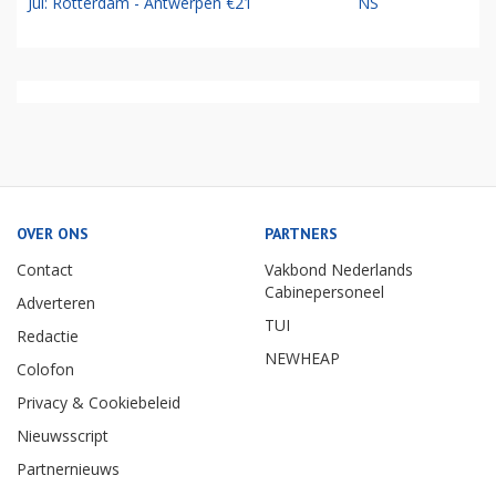
Jul: Rotterdam - Antwerpen €21
NS
OVER ONS
PARTNERS
Contact
Vakbond Nederlands
Cabinepersoneel
Adverteren
TUI
Redactie
NEWHEAP
Colofon
Privacy & Cookiebeleid
Nieuwsscript
Partnernieuws