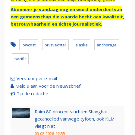
Abonneer je vandaag nog en word onderdeel van
een gemeenschap die waarde hecht aan kwaliteit,
betrouwbaarheid en échte journalistiek.
lowcost
prijsvechter
alaska
anchorage
pacific
Verstuur per e-mail
Meld u aan voor de nieuwsbrief
Tip de redactie
Ruim 80 procent vluchten Shanghai
gecancelled vanwege tyfoon, ook KLM
vliegt niet
09-08-2026, 12:55