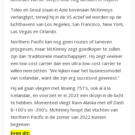
Tokio en Seoul staan in Azië bovenaan McKinneys
verlanglijst, terwijl hij in de VS actief wil worden op de
luchthavens van Los Angeles, San Francisco, New York,
Las Vegas en Orlando.
Northern Pacific kan nog geen routes of tarieven
prijsgeven, maar McKinney zegt goedkoper te zullen
zijn dan 'traditionele maatschappijen’. Hij zegt veeleer
een low-cost carrier dan een ultra-low-cost carrier te
willen neerzetten. “We kijken naar het businessmodel
van Icelandair, want die zijn erg succesvol geweest.”
Hij wil gaan vliegen met Boeing 757’s, ook al à la
Icelandair, en voorziet er in 2023 een dozijn in de lucht
te hebben. Momenteel vliegt Ravn Alaska met elf Dash
8-100's en -300's. McKinney hoopt dat vluchten van
Northern Pacific in de zomer van 2022 kunnen
beginnen.
Even dit: