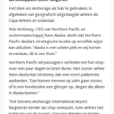
Het idee om Anchorage als hub te gebruiken, is
afgekeken van geografisch uitgedaagde airlines als
Copa Airlines en Icelandair.
Rob McKinney, CEO van Northern Pacific en
zustermaatschappij Ravn Alaska, denkt dat Northern
Pacific Alaska's strategische locatie op enzelfde wijze
kan uitbuiten: “Alaska is een unieke plek en wij komen
ervandaan, dit is ons thuis.”
Northern Pacific wil passagiers verleiden om hun stop-
over een paar dagen te laten duren. Met zuster-airline
Ravn Alaska kan McKinney dan een soort pakketreis
aanbieden. “Dan kunnen mensen op zalm gaan vissen,
of in een hondenslee een gletsjer op, dingen die alleen
in Alaska kunnen."
Ted Stevens Anchorage International Airport
fungeerde eerder als stop-overpunt, toen airlines het
luchtruim van de Sovjet-Unie nog dienden te mijden.