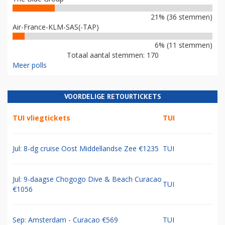
21% (36 stemmen)
Air-France-KLM-SAS(-TAP)
6% (11 stemmen)
Totaal aantal stemmen: 170
Meer polls
VOORDELIGE RETOURTICKETS
TUI vliegtickets
TUI
Jul: 8-dg cruise Oost Middellandse Zee €1235
TUI
Jul: 9-daagse Chogogo Dive & Beach Curacao
TUI
€1056
Sep: Amsterdam - Curacao €569
TUI