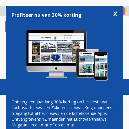
Overslaan
en
x
Digitaal Magazine
Registreer
Check in
naar
Profiteer nu van 30% korting
de
inhoud
gaan
Magazine
Podcasts
Vacatures
Toggl
naviga
Ontvang een jaar lang 30% korting op het beste van
Luchtvaartnieuws en Zakenreisnieuws. Krijg onbeperkt
toegang tot al het nieuws en de bijbehorende Apps.
NORTHERN PACIFIC: ALASKA
Ontvang tevens 12 maanden het Luchtvaartnieuws
MOET HUB WORDEN TUSSEN
Magazine in de mail of op de mat.