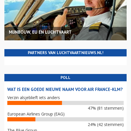
MIJNBOUW, EU EN LUCHTVAART
PARTNERS VAN LUCHTVAARTNIEUWS.NL!
POLL
WAT IS EEN GOEDE NIEUWE NAAM VOOR AIR FRANCE-KLM?
Verzin alsjeblieft iets anders
47% (81 stemmen)
European Airlines Group (EAG)
24% (42 stemmen)
The Blue Group