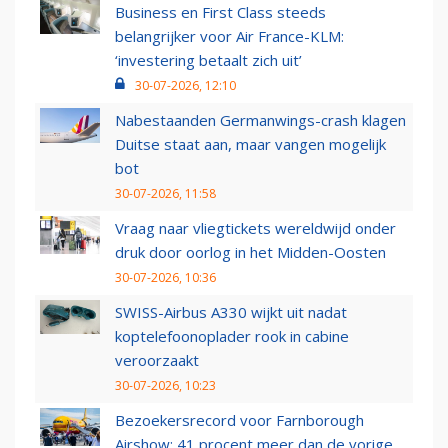
Business en First Class steeds
belangrijker voor Air France-KLM:
‘investering betaalt zich uit’
30-07-2026, 12:10
Nabestaanden Germanwings-crash klagen
Duitse staat aan, maar vangen mogelijk
bot
30-07-2026, 11:58
Vraag naar vliegtickets wereldwijd onder
druk door oorlog in het Midden-Oosten
30-07-2026, 10:36
SWISS-Airbus A330 wijkt uit nadat
koptelefoonoplader rook in cabine
veroorzaakt
30-07-2026, 10:23
Bezoekersrecord voor Farnborough
Airshow: 41 procent meer dan de vorige