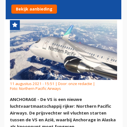
AZIË EN VS
Bekijk aanbieding
11 augustus 2021 - 15:51 | Door:
onze redactie
|
Foto: Northern Pacific Airways
ANCHORAGE - De VS is een nieuwe
luchtvaartmaatschappij rijker: Northern Pacific
Airways. De prijsvechter wil vluchten starten
tussen de VS en Azië, waarbij Anchorage in Alaska
als knooppunt moet fungeren.