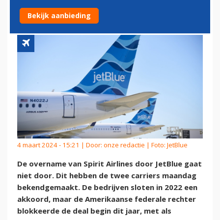
NIET DOOR
Bekijk aanbieding
4 maart 2024 - 15:21 | Door:
onze redactie
| Foto: JetBlue
De overname van Spirit Airlines door JetBlue gaat
niet door. Dit hebben de twee carriers maandag
bekendgemaakt. De bedrijven sloten in 2022 een
akkoord, maar de Amerikaanse federale rechter
blokkeerde de deal begin dit jaar, met als