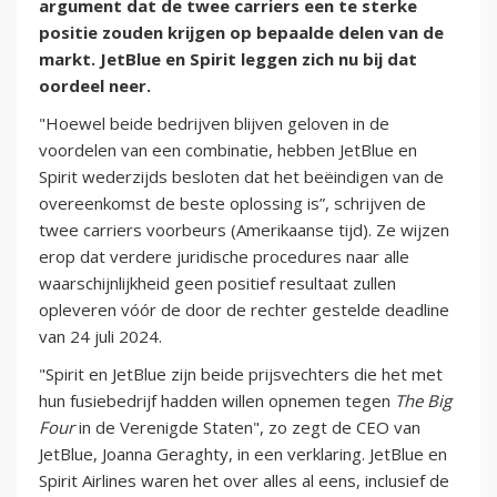
argument dat de twee carriers een te sterke
positie zouden krijgen op bepaalde delen van de
markt. JetBlue en Spirit leggen zich nu bij dat
oordeel neer.
"Hoewel beide bedrijven blijven geloven in de
voordelen van een combinatie, hebben JetBlue en
Spirit wederzijds besloten dat het beëindigen van de
overeenkomst de beste oplossing is”, schrijven de
twee carriers voorbeurs (Amerikaanse tijd). Ze wijzen
erop dat verdere juridische procedures naar alle
waarschijnlijkheid geen positief resultaat zullen
opleveren vóór de door de rechter gestelde deadline
van 24 juli 2024.
"Spirit en JetBlue zijn beide prijsvechters die het met
hun fusiebedrijf hadden willen opnemen tegen
The Big
Four
in de Verenigde Staten", zo zegt de CEO van
JetBlue, Joanna Geraghty, in een verklaring. JetBlue en
Spirit Airlines waren het over alles al eens, inclusief de