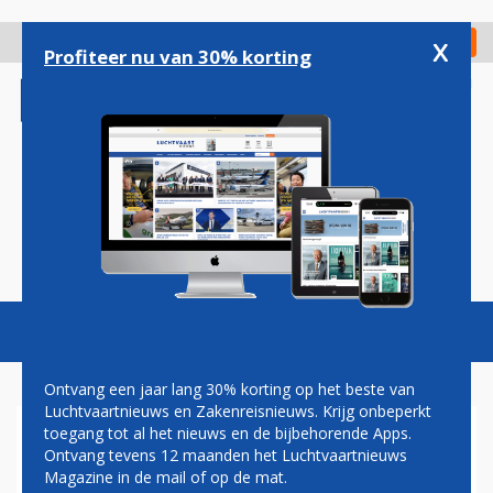
Overslaan
en
x
Digitaal Magazine
Registreer
Check in
naar
Profiteer nu van 30% korting
de
inhoud
gaan
Magazine
Podcasts
Vacatures
Toggl
naviga
Ontvang een jaar lang 30% korting op het beste van
Luchtvaartnieuws en Zakenreisnieuws. Krijg onbeperkt
toegang tot al het nieuws en de bijbehorende Apps.
FUSIE TUSSEN JETBLUE EN
Ontvang tevens 12 maanden het Luchtvaartnieuws
SPIRIT AIRLINES GAAT TOCH
Magazine in de mail of op de mat.