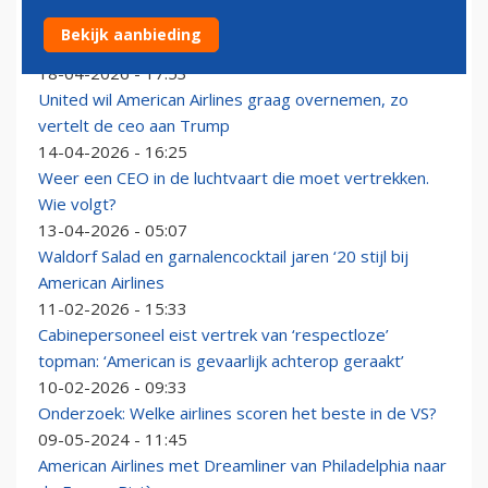
Voormalig United-topman Oscar Munoz ziet logica én
Bekijk aanbieding
risico’s in fusies van United en American
18-04-2026 - 17:53
United wil American Airlines graag overnemen, zo
vertelt de ceo aan Trump
14-04-2026 - 16:25
Weer een CEO in de luchtvaart die moet vertrekken.
Wie volgt?
13-04-2026 - 05:07
Waldorf Salad en garnalencocktail jaren ‘20 stijl bij
American Airlines
11-02-2026 - 15:33
Cabinepersoneel eist vertrek van ‘respectloze’
topman: ‘American is gevaarlijk achterop geraakt’
10-02-2026 - 09:33
Onderzoek: Welke airlines scoren het beste in de VS?
09-05-2024 - 11:45
American Airlines met Dreamliner van Philadelphia naar