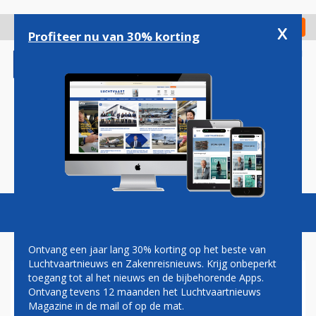
Overslaan
en
x
Digitaal Magazine
Registreer
Check in
naar
Profiteer nu van 30% korting
de
inhoud
gaan
Magazine
Podcasts
Vacatures
Toggl
naviga
Ontvang een jaar lang 30% korting op het beste van
Luchtvaartnieuws en Zakenreisnieuws. Krijg onbeperkt
toegang tot al het nieuws en de bijbehorende Apps.
AMERICAN
Ontvang tevens 12 maanden het Luchtvaartnieuws
Magazine in de mail of op de mat.