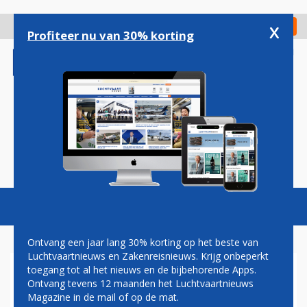
Overslaan
en
x
Digitaal Magazine
Registreer
Check in
naar
Profiteer nu van 30% korting
de
inhoud
gaan
Magazine
Podcasts
Vacatures
Toggl
naviga
Ontvang een jaar lang 30% korting op het beste van
Luchtvaartnieuws en Zakenreisnieuws. Krijg onbeperkt
toegang tot al het nieuws en de bijbehorende Apps.
AMERICAN OPENT SHUTTLE-
Ontvang tevens 12 maanden het Luchtvaartnieuws
DIENST TUSSEN LAGUARDIA
Magazine in de mail of op de mat.