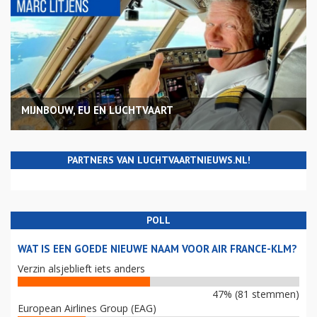
MIJNBOUW, EU EN LUCHTVAART
PARTNERS VAN LUCHTVAARTNIEUWS.NL!
POLL
WAT IS EEN GOEDE NIEUWE NAAM VOOR AIR FRANCE-KLM?
Verzin alsjeblieft iets anders
47% (81 stemmen)
European Airlines Group (EAG)