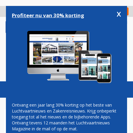
Overslaan
en
x
Digitaal Magazine
Registreer
Check in
naar
Profiteer nu van 30% korting
de
inhoud
gaan
Magazine
Podcasts
Vacatures
Toggl
naviga
Ontvang een jaar lang 30% korting op het beste van
Luchtvaartnieuws en Zakenreisnieuws. Krijg onbeperkt
toegang tot al het nieuws en de bijbehorende Apps.
LAGUARDIA
Ontvang tevens 12 maanden het Luchtvaartnieuws
Magazine in de mail of op de mat.