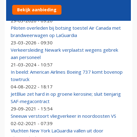
Eerbetoon in Montreal voor omgekomen Air Canada
Bekijk aanbieding
piloot Antoine Forest
29-03-2026 - 09:20
Piloten overleden bij botsing toestel Air Canada met
brandweerwagen op LaGuardia
23-03-2026 - 09:30
Verkeersleiding Newark verplaatst wegens gebrek
aan personeel
21-03-2024 - 10:57
In beeld: American Airlines Boeing 737 komt bovenop
towtruck
04-08-2022 - 18:17
JetBlue zet hard in op groene kerosine; sluit tienjarig
SAF-megacontract
29-09-2021 - 15:54
Sneeuw verstoort vliegverkeer in noordoosten VS
02-02-2021 - 07:39
Vluchten New York LaGuardia vallen uit door