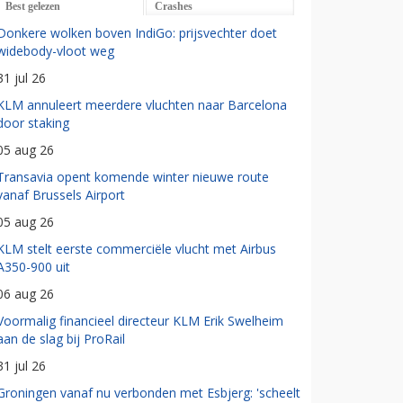
Best gelezen
Crashes
Donkere wolken boven IndiGo: prijsvechter doet
widebody-vloot weg
31 jul 26
KLM annuleert meerdere vluchten naar Barcelona
door staking
05 aug 26
Transavia opent komende winter nieuwe route
vanaf Brussels Airport
05 aug 26
KLM stelt eerste commerciële vlucht met Airbus
A350-900 uit
06 aug 26
Voormalig financieel directeur KLM Erik Swelheim
aan de slag bij ProRail
31 jul 26
Groningen vanaf nu verbonden met Esbjerg: 'scheelt