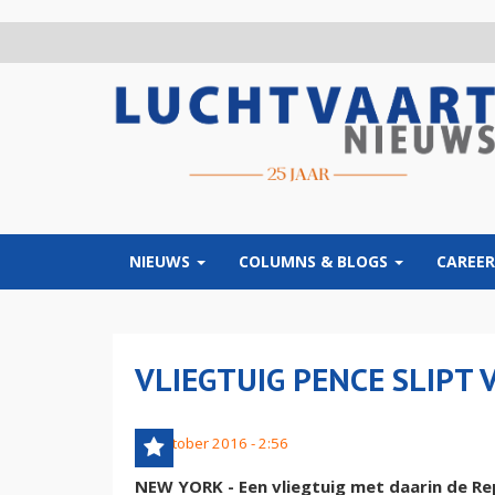
Overslaan
en
naar
de
inhoud
gaan
NIEUWS
COLUMNS & BLOGS
CAREER
VLIEGTUIG PENCE SLIPT
28 oktober 2016 - 2:56
NEW YORK - Een vliegtuig met daarin de Re