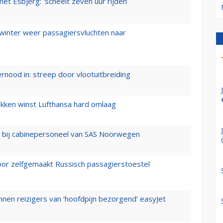
t Esbjerg: 'scheelt zeven uur rijden'
 winter weer passagiersvluchten naar
ernood in: streep door vlootuitbreiding
ukken winst Lufthansa hard omlaag
 bij cabinepersoneel van SAS Noorwegen
voor zelfgemaakt Russisch passagierstoestel
nen reizigers van ‘hoofdpijn bezorgend’ easyJet