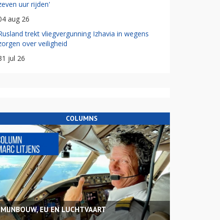
zeven uur rijden'
04 aug 26
Rusland trekt vliegvergunning Izhavia in wegens
zorgen over veiligheid
31 jul 26
COLUMNS
MIJNBOUW, EU EN LUCHTVAART