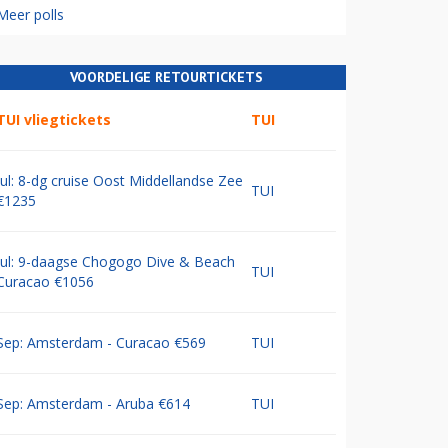
Meer polls
VOORDELIGE RETOURTICKETS
TUI vliegtickets
TUI
Jul: 8-dg cruise Oost Middellandse Zee
TUI
€1235
Jul: 9-daagse Chogogo Dive & Beach
TUI
Curacao €1056
Sep: Amsterdam - Curacao €569
TUI
Sep: Amsterdam - Aruba €614
TUI