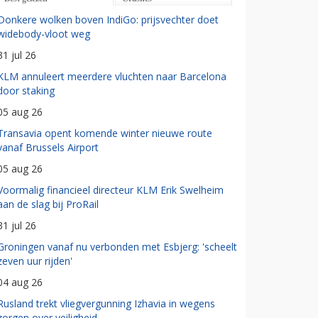
Donkere wolken boven IndiGo: prijsvechter doet
widebody-vloot weg
31 jul 26
KLM annuleert meerdere vluchten naar Barcelona
door staking
05 aug 26
Transavia opent komende winter nieuwe route
vanaf Brussels Airport
05 aug 26
Voormalig financieel directeur KLM Erik Swelheim
aan de slag bij ProRail
31 jul 26
Groningen vanaf nu verbonden met Esbjerg: 'scheelt
zeven uur rijden'
04 aug 26
Rusland trekt vliegvergunning Izhavia in wegens
zorgen over veiligheid