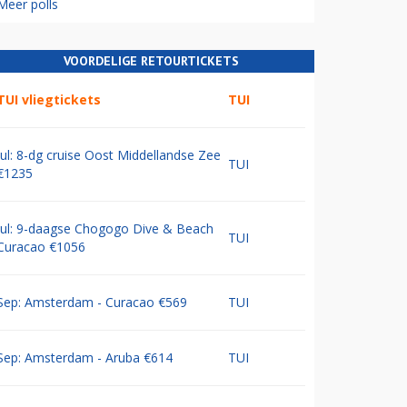
Meer polls
VOORDELIGE RETOURTICKETS
TUI vliegtickets
TUI
Jul: 8-dg cruise Oost Middellandse Zee
TUI
€1235
Jul: 9-daagse Chogogo Dive & Beach
TUI
Curacao €1056
Sep: Amsterdam - Curacao €569
TUI
Sep: Amsterdam - Aruba €614
TUI