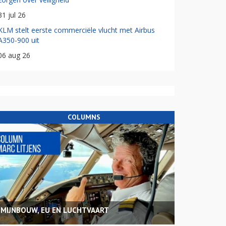
31 jul 26
KLM stelt eerste commerciële vlucht met Airbus
A350-900 uit
06 aug 26
COLUMNS
MIJNBOUW, EU EN LUCHTVAART