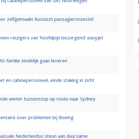
 bij cabinepersoneel van SAS Noorwegen
voor zelfgemaakt Russisch passagierstoestel
nen reizigers van ‘hoofdpijn bezorgend’ easyJet
X-familie eindelijk gaan leveren
t en cabinepersoneel, einde staking in zicht
mende winter tussenstop op route naar Sydney
mentaire over problemen bij Boeing
 massale Nederlandse steun aan duurzame