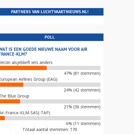
PARTNERS VAN LUCHTVAARTNIEUWS.NL!
POLL
WAT IS EEN GOEDE NIEUWE NAAM VOOR AIR
FRANCE-KLM?
Verzin alsjeblieft iets anders
47% (81 stemmen)
European Airlines Group (EAG)
24% (42 stemmen)
The Blue Group
21% (36 stemmen)
Air-France-KLM-SAS(-TAP)
6% (11 stemmen)
Totaal aantal stemmen: 170