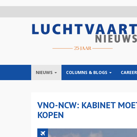
Overslaan
en
naar
de
inhoud
gaan
NIEUWS
COLUMNS & BLOGS
CAREER
VNO-NCW: KABINET MOE
KOPEN