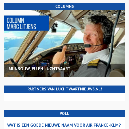
COLUMNS
MIJNBOUW, EU EN LUCHTVAART
PARTNERS VAN LUCHTVAARTNIEUWS.NL!
POLL
WAT IS EEN GOEDE NIEUWE NAAM VOOR AIR FRANCE-KLM?