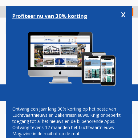
Overslaan
en
x
Digitaal Magazine
Registreer
Check in
naar
Profiteer nu van 30% korting
de
inhoud
gaan
Magazine
Podcasts
Vacatures
Toggl
naviga
Ontvang een jaar lang 30% korting op het beste van
Luchtvaartnieuws en Zakenreisnieuws. Krijg onbeperkt
toegang tot al het nieuws en de bijbehorende Apps.
KABINET
Ontvang tevens 12 maanden het Luchtvaartnieuws
Magazine in de mail of op de mat.