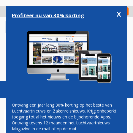
Overslaan
en
x
Digitaal Magazine
Registreer
Check in
naar
Profiteer nu van 30% korting
de
inhoud
gaan
Magazine
Podcasts
Vacatures
Toggl
naviga
Ontvang een jaar lang 30% korting op het beste van
Luchtvaartnieuws en Zakenreisnieuws. Krijg onbeperkt
toegang tot al het nieuws en de bijbehorende Apps.
KABINET: SLECHT SIGNAAL
Ontvang tevens 12 maanden het Luchtvaartnieuws
DAT KLM TIJDELIJKE
Magazine in de mail of op de mat.