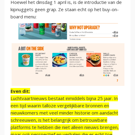
Hoewel het dinsdag 1 april is, is de introductie van de
kipnuggets geen grap. Ze staan echt op het buy-on-
board menu:
Even dit:
Luchtvaartnieuws bestaat inmiddels bijna 25 jaar. In
een tijd waarin talloze vergelijkbare bronnen en
nieuwkomers met veel minder historie om aandacht
schreeuwen, is het belangrijk om betrouwbare
platforms te hebben die niet alleen nieuws brengen,
maar ook perspectief en verhalen die er echt toe