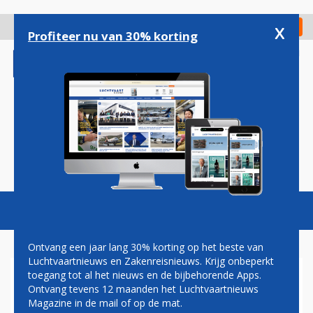
Overslaan
en
x
Digitaal Magazine
Registreer
Check in
naar
Profiteer nu van 30% korting
de
inhoud
gaan
Magazine
Podcasts
Vacatures
Toggl
naviga
Ontvang een jaar lang 30% korting op het beste van
Luchtvaartnieuws en Zakenreisnieuws. Krijg onbeperkt
toegang tot al het nieuws en de bijbehorende Apps.
EASYJET VOEGT KIPNUGGETS
Ontvang tevens 12 maanden het Luchtvaartnieuws
AAN MENU TOE
Magazine in de mail of op de mat.