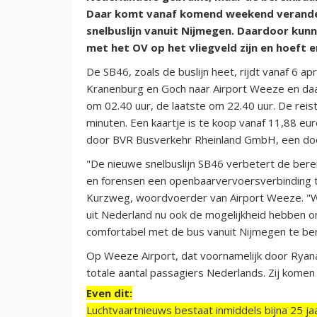
Daar komt vanaf komend weekend veranderi
snelbuslijn vanuit Nijmegen. Daardoor kunn
met het OV op het vliegveld zijn en hoeft 
De SB46, zoals de buslijn heet, rijdt vanaf 6 ap
Kranenburg en Goch naar Airport Weeze en daar
om 02.40 uur, de laatste om 22.40 uur. De rei
minuten. Een kaartje is te koop vanaf 11,88 eu
door BVR Busverkehr Rheinland GmbH, een do
"De nieuwe snelbuslijn SB46 verbetert de bere
en forensen een openbaarvervoersverbinding 
Kurzweg, woordvoerder van Airport Weeze. "Wij 
uit Nederland nu ook de mogelijkheid hebben o
comfortabel met de bus vanuit Nijmegen te ber
Op Weeze Airport, dat voornamelijk door Ryanai
totale aantal passagiers Nederlands. Zij komen
Even dit:
Luchtvaartnieuws bestaat inmiddels bijna 25 jaa