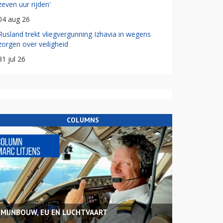
zeven uur rijden'
04 aug 26
Rusland trekt vliegvergunning Izhavia in wegens
zorgen over veiligheid
31 jul 26
COLUMNS
MIJNBOUW, EU EN LUCHTVAART