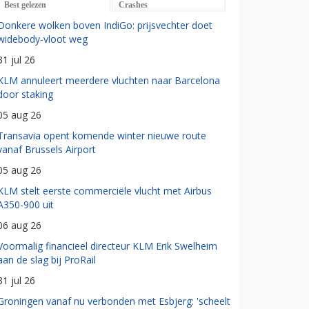
Best gelezen
Crashes
Donkere wolken boven IndiGo: prijsvechter doet
widebody-vloot weg
31 jul 26
KLM annuleert meerdere vluchten naar Barcelona
door staking
05 aug 26
Transavia opent komende winter nieuwe route
vanaf Brussels Airport
05 aug 26
KLM stelt eerste commerciële vlucht met Airbus
A350-900 uit
06 aug 26
Voormalig financieel directeur KLM Erik Swelheim
aan de slag bij ProRail
31 jul 26
Groningen vanaf nu verbonden met Esbjerg: 'scheelt