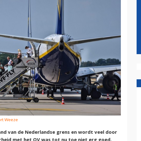
port Weeze
and van de Nederlandse grens en wordt veel door
heid met het OV was tot nu toe niet erg goed.