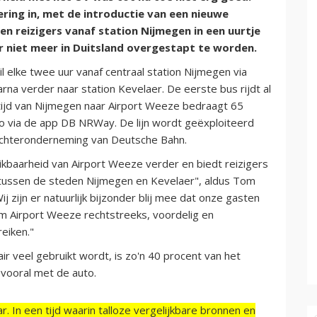
ng in, met de introductie van een nieuwe
en reizigers vanaf station Nijmegen in een uurtje
er niet meer in Duitsland overgestapt te worden.
ril elke twee uur vanaf centraal station Nijmegen via
na verder naar station Kevelaer. De eerste bus rijdt al
stijd van Nijmegen naar Airport Weeze bedraagt 65
ro via de app DB NRWay. De lijn wordt geëxploiteerd
chteronderneming van Deutsche Bahn.
ikbaarheid van Airport Weeze verder en biedt reizigers
tussen de steden Nijmegen en Kevelaer", aldus Tom
zijn er natuurlijk bijzonder blij mee dat onze gasten
m Airport Weeze rechtstreeks, voordelig en
eiken."
r veel gebruikt wordt, is zo'n 40 procent van het
 vooral met de auto.
r. In een tijd waarin talloze vergelijkbare bronnen en