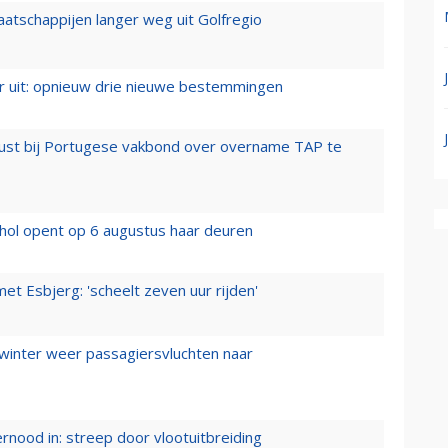
aatschappijen langer weg uit Golfregio
er uit: opnieuw drie nieuwe bestemmingen
rust bij Portugese vakbond over overname TAP te
hol opent op 6 augustus haar deuren
t Esbjerg: 'scheelt zeven uur rijden'
 winter weer passagiersvluchten naar
ernood in: streep door vlootuitbreiding