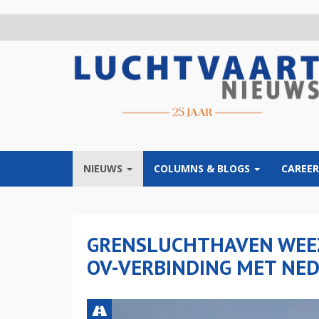
Overslaan
en
naar
de
inhoud
gaan
NIEUWS
COLUMNS & BLOGS
CAREER
GRENSLUCHTHAVEN WEEZE
OV-VERBINDING MET NE