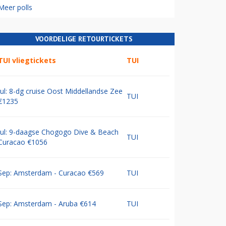
Meer polls
VOORDELIGE RETOURTICKETS
TUI vliegtickets
TUI
Jul: 8-dg cruise Oost Middellandse Zee
TUI
€1235
Jul: 9-daagse Chogogo Dive & Beach
TUI
Curacao €1056
Sep: Amsterdam - Curacao €569
TUI
Sep: Amsterdam - Aruba €614
TUI